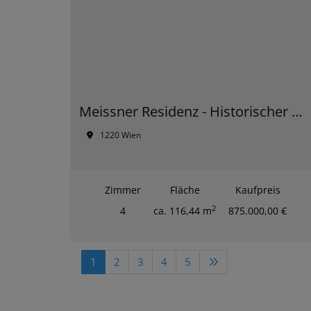
Meissner Residenz - Historischer Glanz und zeitgemäßer Komfort – Ihr neues Premium-Zuhause in der Donaustadt
1220 Wien
Zimmer
Fläche
Kaufpreis
2
4
ca. 116,44 m
875.000,00 €
1
2
3
4
5