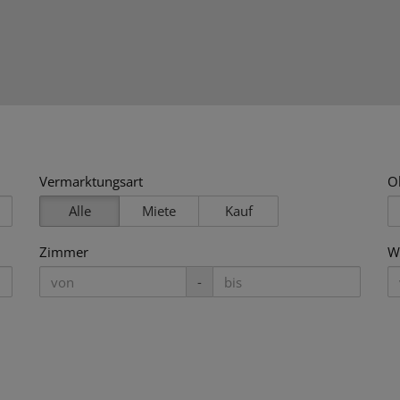
Vermarktungsart
O
Alle
Miete
Kauf
Zimmer
W
-