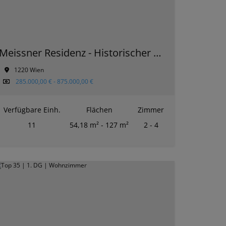
Meissner Residenz - Historischer Glanz und zeitgemäßer Komfort – Ihr neues Premium-Zuhause in der Donaustadt
1220 Wien
285.000,00 € - 875.000,00 €
Verfügbare Einh.
Flächen
Zimmer
11
54,18 m² - 127 m²
2 - 4