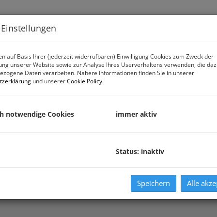
Immobiliensuche
Verk
 Einstellungen
n auf Basis Ihrer (jederzeit widerrufbaren) Einwilligung Cookies zum Zweck der
ng unserer Website sowie zur Analyse Ihres Userverhaltens verwenden, die da
zogene Daten verarbeiten. Nähere Informationen finden Sie in unserer
tzerklärung
und unserer
Cookie Policy
.
ch notwendige Cookies
immer aktiv
Status: inaktiv
IMMOBILIENSUCHE
Speichern
Alle akze