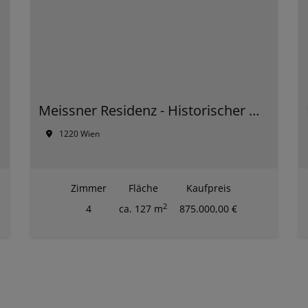
Meissner Residenz - Historischer Glanz und zeitgemäßer Komfort – Ihr neues Premium-Zuhause in der Donaustadt
1220 Wien
Zimmer
Fläche
Kaufpreis
2
4
ca. 127 m
875.000,00 €