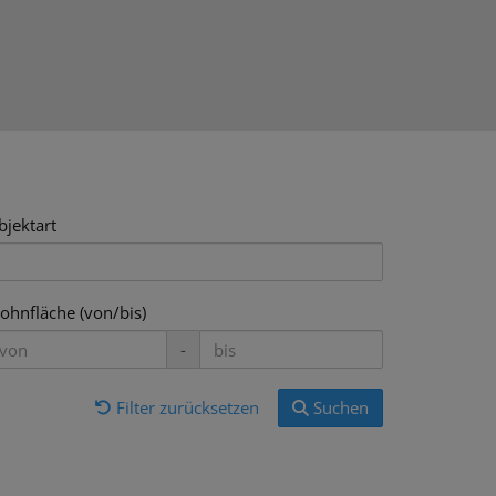
bjektart
ohnfläche (von/bis)
-
Filter zurücksetzen
Suchen