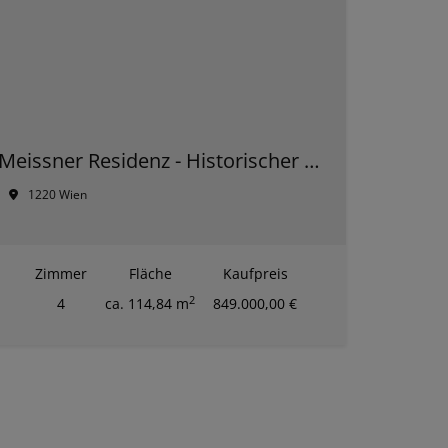
Meissner Residenz - Historischer Glanz und zeitgemäßer Komfort – Ihr neues Premium-Zuhause in der Donaustadt
1220 Wien
Zimmer
Fläche
Kaufpreis
2
4
ca. 114,84 m
849.000,00 €