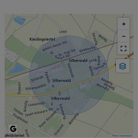
+
−
Tiles ©
basemap.at