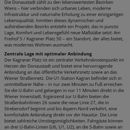
Die Donaustadt zählt zu den lebenswertesten Bezirken
Wiens – hier verbinden sich urbanes Leben, moderne
Infrastruktur und naturnahe Erholung zu einer einzigartigen
Lebensqualität. Inmitten dieses dynamischen und
aufstrebenden Bezirks entsteht ein Projekt, das in puncto
Lage, Komfort und Lebensgefühl neue Maßstäbe setzt: Am
Freihof 5 / Kagraner Platz 50 – ein Standort, der alles bietet,
was modernes Wohnen ausmacht.
Zentrale Lage mit optimaler Anbindung
Der Kagraner Platz ist ein zentraler Verkehrsknotenpunkt im
Herzen der Donaustadt und bietet eine hervorragende
Anbindung an das öffentliche Verkehrsnetz sowie an das
Wiener Straßennetz. Die U1-Station Kagran befindet sich in
unmittelbarer Nähe – in nur zwei Minuten zu Fuß erreichen
Sie die U-Bahn und gelangen in nur 11 Minuten direkt in die
Wiener Innenstadt. Ergänzend zur U-Bahn bieten die
Straßenbahnlinien 26 sowie die neue Linie 27, die in
Strebersdorf beginnt und bis Aspern-Nord verkehrt, eine
komfortable Anbindung direkt vor der Haustür. Die Linie
bietet zahlreiche Umstiegsmöglichkeiten. Fahrgäste können
an drei U-Bahn-Linien (U6, U1, U2), an die S-Bahn sowie an