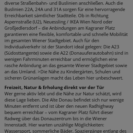
diverse Straßenbahn- und Buslinien anschließen. Auch die
Buslinien 22A, 24A und 31A sorgen für eine hervorragende
Erreichbarkeit sämtlicher Stadtteile. Ob in Richtung
Aspernstraße (U2), Neuessling / IKEA Wien Nord oder
Großjedlersdorf – die Anbindungen am Kagraner Platz
garantieren eine flexible, komfortable und schnelle Mobilität
im gesamten Wiener Stadtgebiet. Auch für den
Individualverkehr ist der Standort ideal gelegen: Die A23
(Südosttangente) sowie die A22 (Donauuferautobahn) sind in
wenigen Fahrminuten erreichbar und ermöglichen eine
rasche Anbindung an das gesamte Wiener Stadtgebiet sowie
an das Umland. >Die Nähe zu Kindergärten, Schulen und
sicheren Grünanlagen macht das Leben hier unbeschwert.
Freizeit, Natur & Erholung direkt vor der Tür
Wer gerne aktiv lebt und die Nähe zur Natur schätzt, wird
diese Lage lieben. Die Alte Donau befindet sich nur wenige
Minuten entfernt und ist über den neuen Radhighway
bequem erreichbar – vom Kagraner Platz führt dieser
Radweg über das Donauzentrum bis in die Wiener
Innenstadt. Hier warten unzählige Möglichkeiten:
Wassersport, sommerliche Bäder, Spaziergänge entlang des