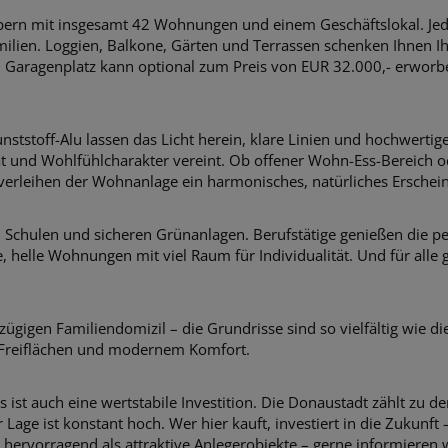
pern mit insgesamt 42 Wohnungen und einem Geschäftslokal.
Je
ilien. Loggien, Balkone, Gärten und Terrassen schenken Ihnen Ih
n Garagenplatz kann optional zum Preis von EUR 32.000,- erworb
ststoff-Alu lassen das Licht herein, klare Linien und hochwertig
ät und
Wohlfühlcharakter vereint. Ob offener Wohn-Ess-Bereich o
verleihen der Wohnanlage ein harmonisches, natürliches Erschei
n, Schulen und sicheren Grünanlagen.
Berufstätige genießen die 
 helle Wohnungen mit viel Raum für Individualität. Und für alle
ügigen Familiendomizil – die
Grundrisse sind so vielfältig wie 
 Freiflächen und modernem Komfort.
st auch eine wertstabile Investition.
Die Donaustadt zählt zu d
ge ist konstant hoch. Wer hier kauft, investiert in die Zukunft 
ervorragend als attraktive Anlegerobjekte – gerne informieren wi