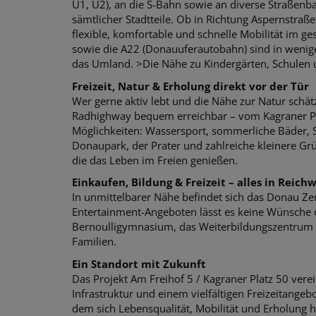
U1, U2), an die S-Bahn sowie an diverse Straßenb
sämtlicher Stadtteile. Ob in Richtung Aspernstraß
flexible, komfortable und schnelle Mobilität im ge
sowie die A22 (Donauuferautobahn) sind in wenig
das Umland. >Die Nähe zu Kindergärten, Schulen
Freizeit, Natur & Erholung direkt vor der Tür
Wer gerne aktiv lebt und die Nähe zur Natur schät
Radhighway bequem erreichbar – vom Kagraner Pla
Möglichkeiten: Wassersport, sommerliche Bäder, 
Donaupark, der Prater und zahlreiche kleinere Grü
die das Leben im Freien genießen.
Einkaufen, Bildung & Freizeit – alles in Reich
In unmittelbarer Nähe befindet sich das Donau Ze
Entertainment-Angeboten lässt es keine Wünsche o
Bernoulligymnasium, das Weiterbildungszentrum F
Familien.
Ein Standort mit Zukunft
Das Projekt Am Freihof 5 / Kagraner Platz 50 ver
Infrastruktur und einem vielfältigen Freizeitangeb
dem sich Lebensqualität, Mobilität und Erholung 