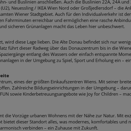
ahn- und Buslinien anschließen. Auch die Buslinien 22A, 24A und 
e (U2), Neuessling / IKEA Wien Nord oder Großjedlersdorf – die A
samten Wiener Stadtgebiet. Auch für den Individualverkehr ist der
en Fahrminuten erreichbar und ermöglichen eine rasche Anbindu
 und sicheren Grünanlagen macht das Leben hier unbeschwert.
zt, wird diese Lage lieben. Die Alte Donau befindet sich nur weni
tz führt dieser Radweg über das Donauzentrum bis in die Wiener
Spaziergänge entlang des Wassers oder einfach entspannte Momen
nanlagen in der Umgebung zu Spiel, Sport und Erholung ein – ein 
weite
ntrum, eines der größten Einkaufszentren Wiens. Mit seiner bre
ffen. Zahlreiche Bildungseinrichtungen in der Umgebung – darunt
UN sowie Kinderbetreuungsangebote wie Joy for Children – mach
eint die Vorzüge urbanen Wohnens mit der Nähe zur Natur. Mit e
ot bietet dieser Standort alles, was modernes, komfortables und n
harmonisch verbinden – ein Zuhause mit Zukunft.