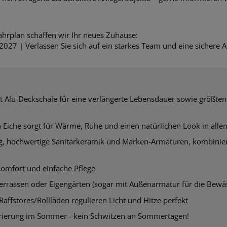
ahrplan schaffen wir Ihr neues Zuhause:
 2027 | Verlassen Sie sich auf ein starkes Team und eine sichere
A
t Alu-Deckschale für eine verlängerte Lebensdauer sowie größtente
 Eiche sorgt
für Wärme, Ruhe und einen natürlichen Look in al
ug, hochwertige Sanitärkeramik und Marken-Armaturen, kombini
mfort und einfache Pflege
Terrassen oder Eigengärten (sogar mit
Außenarmatur für die Bewäs
affstores/Rollläden regulieren Licht und Hitze perfekt
ierung im Sommer - kein Schwitzen an Sommertagen!