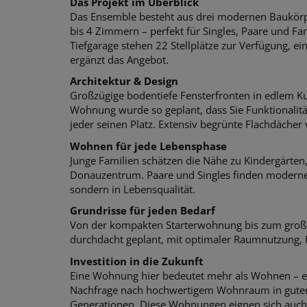
Das Projekt im Überblick
Das Ensemble besteht aus drei modernen Baukör
bis 4 Zimmern – perfekt für Singles,
Paare und Fam
Tiefgarage stehen 22 Stellplätze zur Verfügung, e
i
ergänzt das Angebot.
Architektur & Design
Großzügige bodentiefe Fensterfronten in edlem Kun
Wohnung wurde so geplant, dass Sie Funktionalit
jeder seinen Platz. Extensiv b
egrünte Flachdächer 
Wohnen für jede Lebensphase
Junge Familien schätzen die Nähe zu Kindergärte
Donauzentrum. Paare
und Singles finden moderne,
sondern in Lebensqualität.
Grundrisse für jeden Bedarf
Von der kompakten Starterwohnung bis zum großz
durchdacht
geplant, mit optimaler Raumnutzung,
Investition in die Zukunft
Eine Wohnung hier bedeutet mehr als Wohnen – es i
Nachfrage nach
hochwertigem Wohnraum in guter La
Generationen.
Diese Wohnungen eignen sich auch h