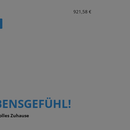
921,58 €
BENSGEFÜHL!
volles Zuhause