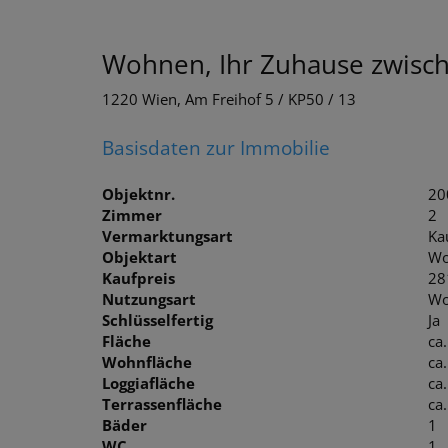
Wohnen, Ihr Zuhause zwisch
1220 Wien
, Am Freihof 5 / KP50 / 13
Basisdaten zur Immobilie
Objektnr.
20
Zimmer
2
Vermarktungsart
Ka
Objektart
Wo
Kaufpreis
28
Nutzungsart
Wo
Schlüsselfertig
Ja
Fläche
ca
Wohnfläche
ca
Loggiafläche
ca
Terrassenfläche
ca
Bäder
1
WC
1