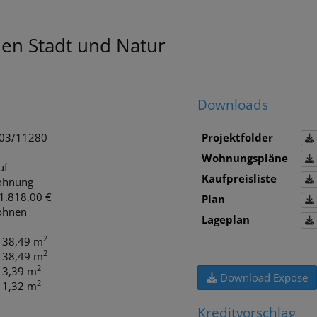
en Stadt und Natur
Downloads
03/11280
Projektfolder
Wohnungspläne
uf
Kaufpreisliste
hnung
1.818,00 €
Plan
hnen
Lageplan
2
. 38,49 m
2
. 38,49 m
2
. 3,39 m
Download Expose
2
. 1,32 m
Kreditvorschlag