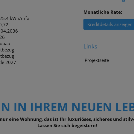
Monatliche Rate:
2
 25.4 kWh/m
a
Kreditdetails anzeigen
 0,72
.04.2036
26
ubau
Links
stbezug
stbezug
Projektseite
de 2027
 IN IHREM NEUEN LE
 nur eine Wohnung, das ist Ihr luxuriöses, sicheres und stil
Lassen Sie sich begeistern!