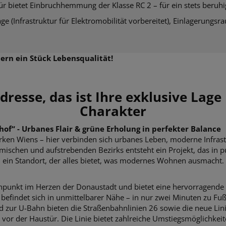
stür bietet Einbruchhemmung der
Klasse RC 2 – für ein stets beru
age (Infrastruktur für Elektromobilität vorbereitet), Einlagerung
ern ein Stück Lebensqualität!
Adresse, das ist Ihre exklusive Lag
Charakter
of“ - Urbanes Flair & grüne Erholung in perfekter Balance
rken Wiens – hier verbinden sich urbanes Leben, moderne Infras
namischen und aufstrebenden Bezirks entsteht ein Projekt, das in
– ein Standort, der alles bietet, was modernes Wohnen ausmacht.
tenpunkt im Herzen der Donaustadt und bietet eine hervorragende
befindet sich in unmittelbarer Nähe – in nur zwei Minuten zu Fu
d zur U-Bahn bieten die Straßenbahnlinien 26 sowie die neue Lini
vor der Haustür. Die Linie bietet zahlreiche Umstiegsmöglichkei