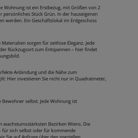
de Wohnung ist ein Erstbezug, mit Größen von 2
r persönliches Stück Grün. In der hauseigenen
en werden. E
in Geschäftslokal im Erdgeschoss
e Materialien
sorgen für zeitlose Eleganz. Jede
der Rückzugsort zum Entspannen – hier findet
nungsbild.
perfekte Anbindung und die Nähe zum
gilt: Hier investieren Sie nicht nur in Quadratmeter,
die Bewohner selbst. Jede Wohnung ist
en wachstumsstärksten Bezirken Wiens. Die
– für sich selbst oder für kommende
r Sie auf Anfrage über den speziellen