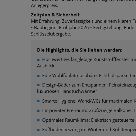
Anlegerpreis.
Zeitplan & Sicherheit
Mit Erfahrung, Zuverlässigkeit und einem klaren F
• Baubeginn: Frühjahr 2026 •
Fertigstellung: Ende
Schlüsselübergabe.
Die Highlights, die Sie lieben werden:
■
Hochwertige, langlebige Kunststofffenster mi
Ausblick
■
Edle Wohlfühlatmosphäre: Echtholzparkett in
■
Design-Bäder zum Entspannen: Feinsteinze
luxuriösen Handtuchwärmer
■
Smarte Hygiene: Wand-WCs für maximalen Ko
■
Ihr privater Freiraum: Großzügige Balkone, 
■
Optimales Raumklima: Elektrisch gesteuerte R
■
Fußbodenheizung im Winter und Kühltemper