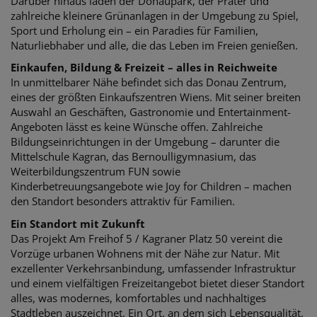
Darüber hinaus laden der Donaupark, der Prater und
zahlreiche kleinere Grünanlagen in der Umgebung zu Spiel,
Sport und Erholung ein – ein Paradies für Familien,
Naturliebhaber und alle, die das Leben im Freien genießen.
Einkaufen, Bildung & Freizeit – alles in Reichweite
In unmittelbarer Nähe befindet sich das Donau Zentrum,
eines der größten Einkaufszentren Wiens. Mit seiner breiten
Auswahl an Geschäften, Gastronomie und Entertainment-
Angeboten lässt es keine Wünsche offen. Zahlreiche
Bildungseinrichtungen in der Umgebung – darunter die
Mittelschule Kagran, das Bernoulligymnasium, das
Weiterbildungszentrum FUN sowie
Kinderbetreuungsangebote wie Joy for Children – machen
den Standort besonders attraktiv für Familien.
Ein Standort mit Zukunft
Das Projekt Am Freihof 5 / Kagraner Platz 50 vereint die
Vorzüge urbanen Wohnens mit der Nähe zur Natur. Mit
exzellenter Verkehrsanbindung, umfassender Infrastruktur
und einem vielfältigen Freizeitangebot bietet dieser Standort
alles, was modernes, komfortables und nachhaltiges
Stadtleben auszeichnet. Ein Ort, an dem sich Lebensqualität,