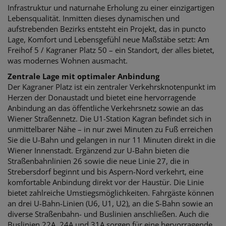
Infrastruktur und naturnahe Erholung zu einer einzigartigen
Lebensqualität. Inmitten dieses dynamischen und
aufstrebenden Bezirks entsteht ein Projekt, das in puncto
Lage, Komfort und Lebensgefühl neue Maßstäbe setzt: Am
Freihof 5 / Kagraner Platz 50 – ein Standort, der alles bietet,
was modernes Wohnen ausmacht.
Zentrale Lage mit optimaler Anbindung
Der Kagraner Platz ist ein zentraler Verkehrsknotenpunkt im
Herzen der Donaustadt und bietet eine hervorragende
Anbindung an das öffentliche Verkehrsnetz sowie an das
Wiener Straßennetz. Die U1-Station Kagran befindet sich in
unmittelbarer Nähe – in nur zwei Minuten zu Fuß erreichen
Sie die U-Bahn und gelangen in nur 11 Minuten direkt in die
Wiener Innenstadt. Ergänzend zur U-Bahn bieten die
Straßenbahnlinien 26 sowie die neue Linie 27, die in
Strebersdorf beginnt und bis Aspern-Nord verkehrt, eine
komfortable Anbindung direkt vor der Haustür. Die Linie
bietet zahlreiche Umstiegsmöglichkeiten. Fahrgäste können
an drei U-Bahn-Linien (U6, U1, U2), an die S-Bahn sowie an
diverse Straßenbahn- und Buslinien anschließen. Auch die
Buslinien 22A, 24A und 31A sorgen für eine hervorragende