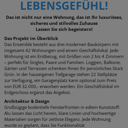
LEBENSGEFÜHL!
Das ist nicht nur eine Wohnung, das ist Ihr luxuriöses,
sicheres und stilvolles Zuhause
Lassen Sie sich begeistern!
Das Projekt im Überblick
Das Ensemble besteht aus drei modernen Baukörpern mit
insgesamt 42 Wohnungen und einem Geschäftslokal.
Jede
Wohnung ist ein Erstbezug, mit Größen von 2 bis 4 Zimmern
– perfekt für Singles,
Paare und Familien. Loggien, Balkone,
Gärten und Terrassen schenken Ihnen Ihr persönliches Stück
Grün. In der hauseigenen Tiefgarage stehen 22 Stellplätze
zur Verfügung, e
in Garagenplatz kann optional zum Preis
von EUR 32.000,- erworben werden. E
in Geschäftslokal im
Erdgeschoss ergänzt das Angebot.
Architektur & Design
Großzügige bodentiefe Fensterfronten in edlem Kunststoff-
Alu lassen das Licht herein, klare Linien und hochwertige
Materialien
sorgen für zeitlose Eleganz. Jede Wohnung
wurde so geplant, dass Sie Funktionalität