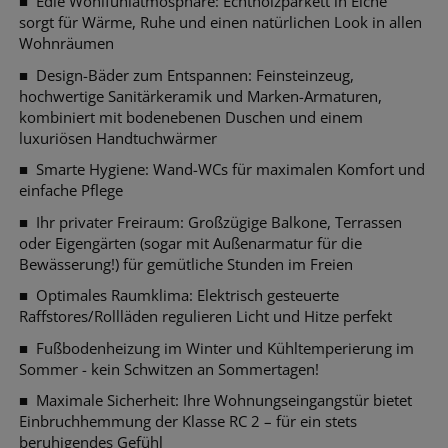
■
Edle Wohlfühlatmosphäre: Echtholzparkett in Eiche
sorgt für Wärme, Ruhe und einen natürlichen Look in allen
Wohnräumen
■
Design-Bäder zum Entspannen: Feinsteinzeug,
hochwertige Sanitärkeramik und Marken-Armaturen,
kombiniert mit bodenebenen Duschen und einem
luxuriösen Handtuchwärmer
■
Smarte Hygiene: Wand-WCs für maximalen Komfort und
einfache Pflege
■
Ihr privater Freiraum: Großzügige Balkone, Terrassen
oder Eigengärten (sogar mit Außenarmatur für die
Bewässerung!) für gemütliche Stunden im Freien
■
Optimales Raumklima: Elektrisch gesteuerte
Raffstores/Rollläden regulieren Licht und Hitze perfekt
■
Fußbodenheizung im Winter und Kühltemperierung im
Sommer - kein Schwitzen an Sommertagen!
■
Maximale Sicherheit: Ihre Wohnungseingangstür bietet
Einbruchhemmung der Klasse RC 2 – für ein stets
beruhigendes Gefühl