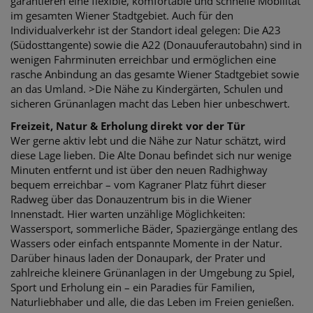
garantieren eine flexible, komfortable und schnelle Mobilität
im gesamten Wiener Stadtgebiet. Auch für den
Individualverkehr ist der Standort ideal gelegen: Die A23
(Südosttangente) sowie die A22 (Donauuferautobahn) sind in
wenigen Fahrminuten erreichbar und ermöglichen eine
rasche Anbindung an das gesamte Wiener Stadtgebiet sowie
an das Umland. >Die Nähe zu Kindergärten, Schulen und
sicheren Grünanlagen macht das Leben hier unbeschwert.
Freizeit, Natur & Erholung direkt vor der Tür
Wer gerne aktiv lebt und die Nähe zur Natur schätzt, wird
diese Lage lieben. Die Alte Donau befindet sich nur wenige
Minuten entfernt und ist über den neuen Radhighway
bequem erreichbar – vom Kagraner Platz führt dieser
Radweg über das Donauzentrum bis in die Wiener
Innenstadt. Hier warten unzählige Möglichkeiten:
Wassersport, sommerliche Bäder, Spaziergänge entlang des
Wassers oder einfach entspannte Momente in der Natur.
Darüber hinaus laden der Donaupark, der Prater und
zahlreiche kleinere Grünanlagen in der Umgebung zu Spiel,
Sport und Erholung ein – ein Paradies für Familien,
Naturliebhaber und alle, die das Leben im Freien genießen.