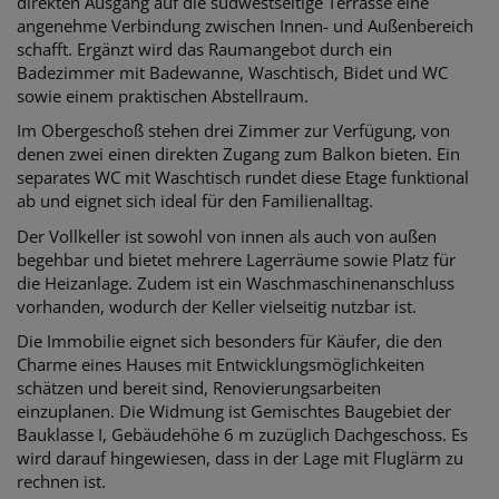
direkten Ausgang auf die südwestseitige Terrasse eine
angenehme Verbindung zwischen Innen- und Außenbereich
schafft. Ergänzt wird das Raumangebot durch ein
Badezimmer mit Badewanne, Waschtisch, Bidet und WC
sowie einem praktischen Abstellraum.
Im Obergeschoß stehen drei Zimmer zur Verfügung, von
denen zwei einen direkten Zugang zum Balkon bieten. Ein
separates WC mit Waschtisch rundet diese Etage funktional
ab und eignet sich ideal für den Familienalltag.
Der Vollkeller ist sowohl von innen als auch von außen
begehbar und bietet mehrere Lagerräume sowie Platz für
die Heizanlage. Zudem ist ein Waschmaschinenanschluss
vorhanden, wodurch der Keller vielseitig nutzbar ist.
Die Immobilie eignet sich besonders für Käufer, die den
Charme eines Hauses mit Entwicklungsmöglichkeiten
schätzen und bereit sind, Renovierungsarbeiten
einzuplanen. Die Widmung ist Gemischtes Baugebiet der
Bauklasse I, Gebäudehöhe 6 m zuzüglich Dachgeschoss. Es
wird darauf hingewiesen, dass in der Lage mit Fluglärm zu
rechnen ist.