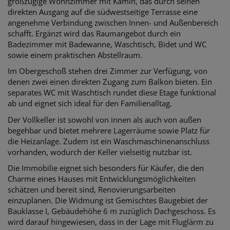
großzügige Wohnzimmer mit Kamin, das durch seinen
direkten Ausgang auf die südwestseitige Terrasse eine
angenehme Verbindung zwischen Innen- und Außenbereich
schafft. Ergänzt wird das Raumangebot durch ein
Badezimmer mit Badewanne, Waschtisch, Bidet und WC
sowie einem praktischen Abstellraum.
Im Obergeschoß stehen drei Zimmer zur Verfügung, von
denen zwei einen direkten Zugang zum Balkon bieten. Ein
separates WC mit Waschtisch rundet diese Etage funktional
ab und eignet sich ideal für den Familienalltag.
Der Vollkeller ist sowohl von innen als auch von außen
begehbar und bietet mehrere Lagerräume sowie Platz für
die Heizanlage. Zudem ist ein Waschmaschinenanschluss
vorhanden, wodurch der Keller vielseitig nutzbar ist.
Die Immobilie eignet sich besonders für Käufer, die den
Charme eines Hauses mit Entwicklungsmöglichkeiten
schätzen und bereit sind, Renovierungsarbeiten
einzuplanen. Die Widmung ist Gemischtes Baugebiet der
Bauklasse I, Gebäudehöhe 6 m zuzüglich Dachgeschoss. Es
wird darauf hingewiesen, dass in der Lage mit Fluglärm zu