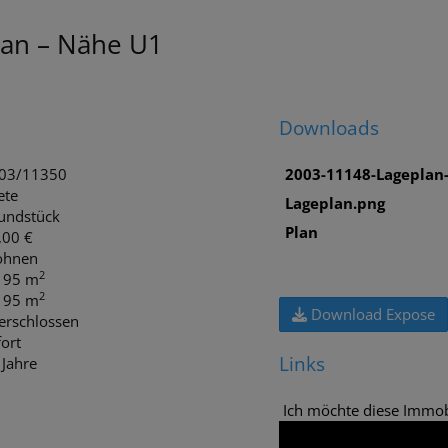
ran – Nähe U1
Downloads
03/11350
2003-11148-Lageplan-
ete
Lageplan.png
undstück
Plan
,00 €
hnen
2
. 95 m
2
. 95 m
Download Expose
erschlossen
ort
Links
 Jahre
Ich möchte diese Immobi