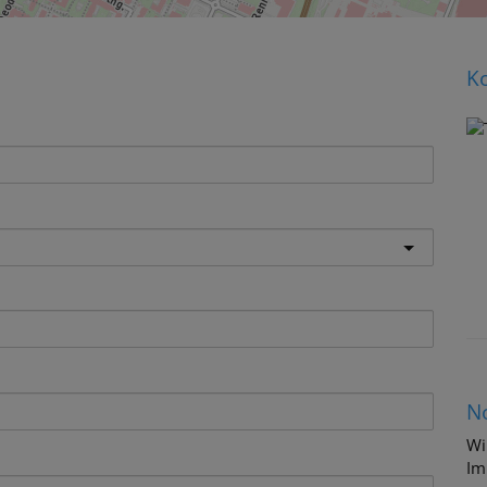
Ko
N
Wi
Im