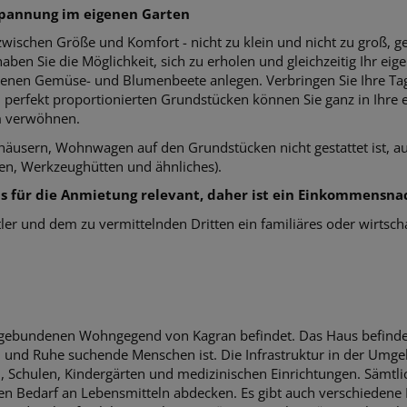
spannung im eigenen Garten
zwischen Größe und Komfort - nicht zu klein und nicht zu groß, g
en Sie die Möglichkeit, sich zu erholen und gleichzeitig Ihr eigen
genen Gemüse- und Blumenbeete anlegen. Verbringen Sie Ihre Tag
 perfekt proportionierten Grundstücken können Sie ganz in Ihre e
um verwöhnen.
nhäusern, Wohnwagen auf den Grundstücken nicht gestattet ist, auc
en, Werkzeughütten und ähnliches).
 für die Anmietung relevant, daher ist ein Einkommensna
er und dem zu vermittelnden Dritten ein familiäres oder wirtscha
gebundenen Wohngegend von Kagran befindet. Das Haus befindet 
und Ruhe suchende Menschen ist. Die Infrastruktur in der Umgeb
en, Schulen, Kindergärten und medizinischen Einrichtungen. Sämt
n Bedarf an Lebensmitteln abdecken. Es gibt auch verschiedene R