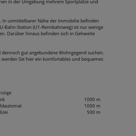
 Ihnen in der Umgebung mehrere Sportplätze und
n. In unmittelbarer Nähe der Immobilie befinden
e U-Bahn-Station (U1-Rennbahnweg) ist nur wenige
len. Darüber hinaus befinden sich in Gehweite
e und dennoch gut angebundene Wohngegend suchen.
ng werden Sie hier ein komfortables und bequemes
nstige
nk
1000 m
ldautomat
1000 m
lizei
500 m