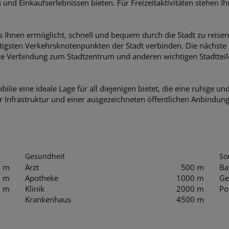
und Einkaufserlebnissen bieten. Für Freizeitaktivitäten stehen
s Ihnen ermöglicht, schnell und bequem durch die Stadt zu reise
chtigsten Verkehrsknotenpunkten der Stadt verbinden. Die nächst
ekte Verbindung zum Stadtzentrum und anderen wichtigen Stadttei
ilie eine ideale Lage für all diejenigen bietet, die eine ruhig
ter Infrastruktur und einer ausgezeichneten öffentlichen Anbindu
Gesundheit
So
0 m
Arzt
500 m
Ba
0 m
Apotheke
1000 m
Ge
0 m
Klinik
2000 m
Po
Krankenhaus
4500 m