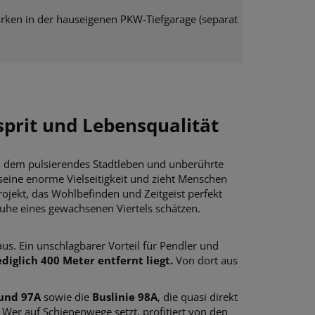
rken in der hauseigenen PKW-Tiefgarage (separat
prit und Lebensqualität
n dem pulsierendes Stadtleben und unberührte
seine enorme Vielseitigkeit und zieht Menschen
jekt, das Wohlbefinden und Zeitgeist perfekt
e Ruhe eines gewachsenen Viertels schätzen.
us. Ein unschlagbarer Vorteil für Pendler und
diglich 400 Meter entfernt liegt.
Von dort aus
 und 97A
sowie die
Buslinie 98A
, die quasi direkt
. Wer auf Schienenwege setzt, profitiert von den