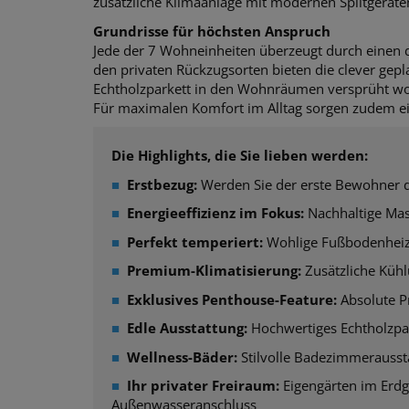
zusätzliche Klimaanlage mit modernen Splitgeräten 
Grundrisse für höchsten Anspruch
Jede der 7 Wohneinheiten überzeugt durch einen
den privaten Rückzugsorten bieten die clever gepla
Echtholzparkett in den Wohnräumen versprüht wo
Für maximalen Komfort im Alltag sorgen zudem ein
Die Highlights, die Sie lieben werden:
■
Erstbezug:
Werden Sie der erste Bewohner di
■
Energieeffizienz im Fokus:
Nachhaltige Mas
■
Perfekt temperiert:
Wohlige Fußbodenheizu
■
Premium-Klimatisierung:
Zusätzliche Kühl
■
Exklusives Penthouse-Feature:
Absolute Pr
■
Edle Ausstattung:
Hochwertiges Echtholzpar
■
Wellness-Bäder:
Stilvolle Badezimmerauss
■
Ihr privater Freiraum:
Eigengärten im Erdg
Außenwasseranschluss