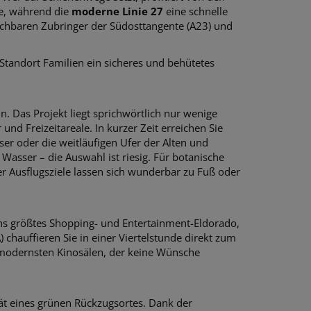
ße, während die
moderne Linie 27
eine schnelle
ichbaren Zubringer der Südosttangente (A23) und
tandort Familien ein sicheres und behütetes
in. Das Projekt liegt sprichwörtlich nur wenige
nd Freizeitareale. In kurzer Zeit erreichen Sie
ser oder die weitläufigen Ufer der Alten und
asser – die Auswahl ist riesig. Für botanische
r Ausflugsziele lassen sich wunderbar zu Fuß oder
ns größtes Shopping- und Entertainment-Eldorado,
) chauffieren Sie in einer Viertelstunde direkt zum
 modernsten Kinosälen, der keine Wünsche
ät eines grünen Rückzugsortes. Dank der