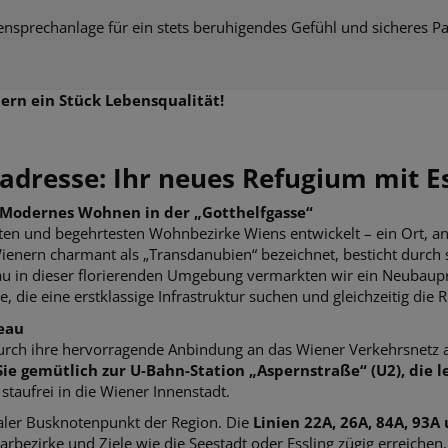
sprechanlage für ein stets beruhigendes Gefühl und sicheres Pa
ern ein Stück Lebensqualität!
adresse: Ihr neues Refugium mit Es
– Modernes Wohnen in der „Gotthelfgasse“
ten und begehrtesten Wohnbezirke Wiens entwickelt – ein Ort, a
ienern charmant als „Transdanubien“ bezeichnet, besticht durch 
u in dieser florierenden Umgebung vermarkten wir ein Neubaupro
lle, die eine erstklassige Infrastruktur suchen und gleichzeitig di
veau
durch ihre hervorragende Anbindung an das Wiener Verkehrsnetz a
ie gemütlich zur U-Bahn-Station „Aspernstraße“ (U2), die le
staufrei in die Wiener Innenstadt.
traler Busknotenpunkt der Region. Die
Linien 22A, 26A, 84A, 93A
arbezirke und Ziele wie die Seestadt oder Essling zügig erreichen