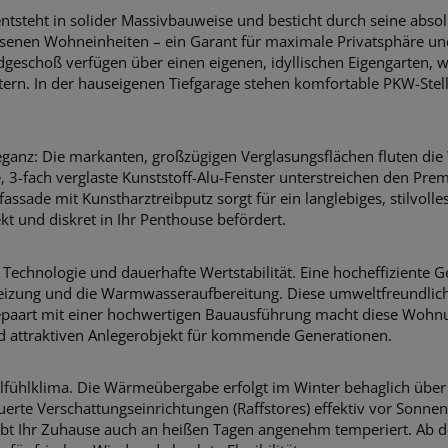
ntsteht in solider Massivbauweise und besticht durch seine abso
rlesenen Wohneinheiten – ein Garant für maximale Privatsphäre
Erdgeschoß verfügen über einen eigenen, idyllischen Eigengarte
tern. In der hauseigenen Tiefgarage stehen komfortable PKW-Stell
 Eleganz: Die markanten, großzügigen Verglasungsflächen fluten d
, 3-fach verglaste Kunststoff-Alu-Fenster unterstreichen den Pre
de mit Kunstharztreibputz sorgt für ein langlebiges, stilvolles
rekt und diskret in Ihr Penthouse befördert.
e Technologie und dauerhafte Wertstabilität. Eine hocheffiziente 
ung und die Warmwasseraufbereitung. Diese umweltfreundliche
 gepaart mit einer hochwertigen Bauausführung macht diese Wohn
nd attraktiven Anlegerobjekt für kommende Generationen.
ohlfühlklima. Die Wärmeübergabe erfolgt im Winter behaglich übe
erte Verschattungseinrichtungen (Raffstores) effektiv vor Sonnen
bt Ihr Zuhause auch an heißen Tagen angenehm temperiert. Ab d