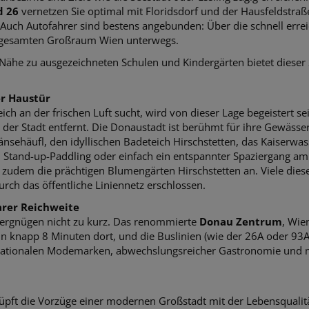
d 26
vernetzen Sie optimal mit Floridsdorf und der Hausfeldstra
Auch Autofahrer sind bestens angebunden: Über die schnell erre
im gesamten Großraum Wien unterwegs.
he zu ausgezeichneten Schulen und Kindergärten bietet dieser S
er Haustür
ich an der frischen Luft sucht, wird von dieser Lage begeistert se
der Stadt entfernt.
Die Donaustadt ist berühmt für ihre Gewässer u
änsehäufl, den idyllischen Badeteich Hirschstetten, das Kaiserwas
tand-up-Paddling oder einfach ein entspannter Spaziergang am W
zudem die prächtigen Blumengärten Hirschstetten an. Viele diese
rch das öffentliche Liniennetz erschlossen.
arer Reichweite
ergnügen nicht zu kurz. Das renommierte
Donau Zentrum
, Wie
e in knapp 8 Minuten dort, und die Buslinien (wie der 26A oder 93A
ernationalen Modemarken, abwechslungsreicher Gastronomie und
üpft die Vorzüge einer modernen Großstadt mit der Lebensqualit