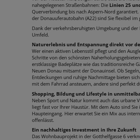
nahegelegenen Straßenbahnen: Die
Linien 25 un
Querverbindung bis nach Aspern-Nord garantiert. 
der Donauuferautobahn (A22) sind Sie flexibel 
Dank der verkehrsberuhigten Umgebung und der Nä
Umfeld.
Naturerlebnis und Entspannung direkt vor d
Wer einen aktiven Lebensstil pflegt und den Ausgle
Schritte von den schönsten Naherholungsgebieten 
erstklassige Badeplätze wie das traditionsreiche G
Neuen Donau mitsamt der Donauinsel. Ob Segeln, S
Entdeckungen und ruhige Nachmittage bieten sich 
mit dem Fahrrad ansteuern, andere sind perfekt du
Shopping, Bildung und Lifestyle in unmittelb
Neben Sport und Natur kommt auch das urbane V
liegt fast vor Ihrer Haustür. Mit dem Auto sind Si
Haupteingang. Hier erwartet Sie ein Mix aus int
offenlässt.
Ein nachhaltiges Investment in Ihre Zukunft
Das Wohnbauprojekt in der Gotthelfgasse 6 verkn