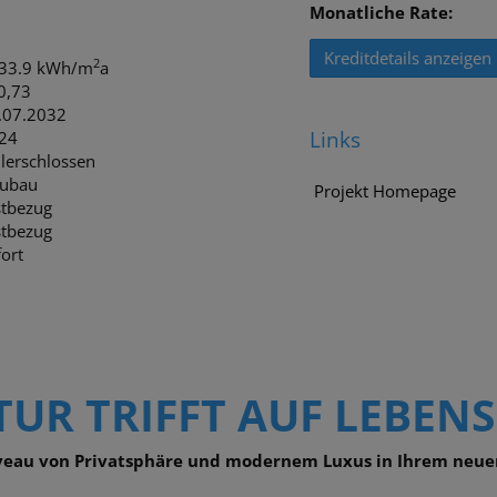
Monatliche Rate:
Kreditdetails anzeigen
2
 33.9 kWh/m
a
 0,73
.07.2032
Links
24
llerschlossen
ubau
Projekt Homepage
stbezug
stbezug
ort
UR TRIFFT AUF LEBEN
iveau von Privatsphäre und modernem Luxus in Ihrem neue