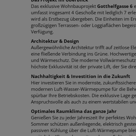
Das exklusive Wohnbauprojekt
Gotthelfgasse 6
e
umfasst insgesamt 4 Geschoße mit lediglich 7 e
wird als Erstbezug übergeben. Die Einheiten im 
großzügigen Terrassen- oder Loggiaflächen begeis
Verfügung.
Architektur & Design
Außergewöhnliche Architektur trifft auf zeitlose
eine fließende Verbindung ins Grüne. Hochwertige
und Wärmeschutz. Die moderne Vollwärmeschutzfassa
höchste Exklusivität ist der private Lift, der Sie di
Nachhaltigkeit & Investition in die Zukunft
Hier investieren Sie in modernste, zukunftssicher
modernen Luft-Wasser-Wärmepumpe für die Beheiz
spürbar Ihre Betriebskosten. Die exklusive Lage
Anspruchsvolle als auch zu einem wertstabilen u
Optimales Raumklima das ganze Jahr
Genießen Sie zu jeder Jahreszeit Ihr perfektes W
Sommer schützen außenliegende, elektrisch gesteu
passiven Kühlung über die Luft-Wärmepumpe blei