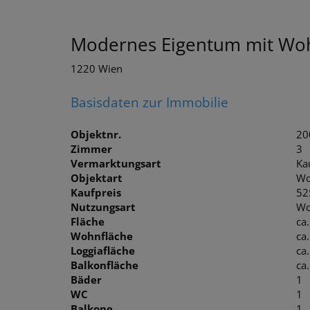
Modernes Eigentum mit Wohl
1220 Wien
Basisdaten zur Immobilie
Objektnr.
20
Zimmer
3
Vermarktungsart
Ka
Objektart
Wo
Kaufpreis
52
Nutzungsart
Wo
Fläche
ca
Wohnfläche
ca
Loggiafläche
ca
Balkonfläche
ca
Bäder
1
WC
1
Balkone
1