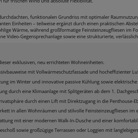
für frischen Wind und absolute Flexibilität.
 durchdachten, funktionalen Grundriss mit optimaler Raumnutzu
nten Einheiten – teilweise ergänzt durch einen praktischen Abstel
hlige Wärme, während großformatige Feinsteinzeugfliesen im F
e Video-Gegensprechanlage sowie eine strukturierte, verlässlich
eser exklusiven, neu errichteten Wohneinheiten.
sivbauweise mit Vollwärmeschutzfassade und hocheffizienter 
ng im Winter und innovative passive Kühlung sowie elektrische
ung durch eine Klimaanlage mit Splitgeräten ab dem 1. Dachges
ivatsphäre durch einen Lift mit Direktzugang in die Penthouse-E
kett in allen Wohnräumen und stilvolle Feinsteinzeugfliesen im
tattung mit einer modernen Walk-In-Dusche und einer komforta
eschoß sowie großzügige Terrassen oder Loggien mit langlebig