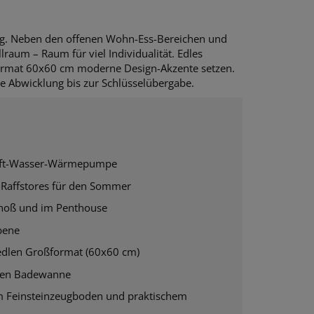
ng. Neben den offenen Wohn-Ess-Bereichen und
lraum – Raum für viel Individualität. Edles
ormat 60x60 cm moderne Design-Akzente setzen.
e Abwicklung bis zur Schlüsselübergabe.
Luft-Wasser-Wärmepumpe
 Raffstores für den Sommer
choß und im Penthouse
bene
 edlen Großformat (60x60 cm)
blen Badewanne
em Feinsteinzeugboden und praktischem