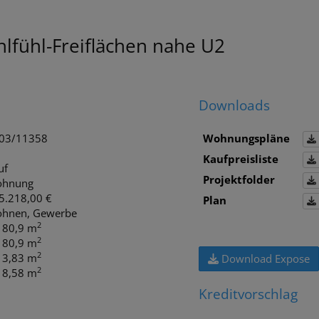
fühl-Freiflächen nahe U2
Downloads
03/11358
Wohnungspläne
Kaufpreisliste
uf
Projektfolder
hnung
5.218,00 €
Plan
hnen
Gewerbe
2
. 80,9 m
2
. 80,9 m
2
. 3,83 m
Download Expose
2
. 8,58 m
Kreditvorschlag