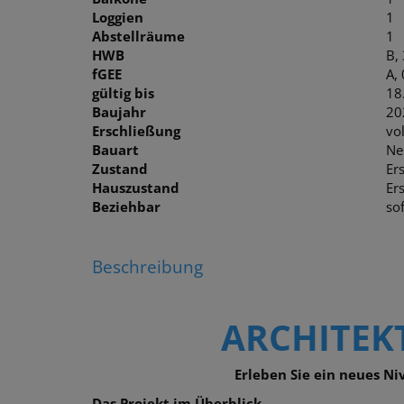
Loggien
1
Abstellräume
1
HWB
B,
fGEE
A,
gültig bis
18
Baujahr
20
Erschließung
vo
Bauart
Ne
Zustand
Er
Hauszustand
Er
Beziehbar
sof
Beschreibung
ARCHITEKT
Erleben Sie ein neues N
Das Projekt im Überblick