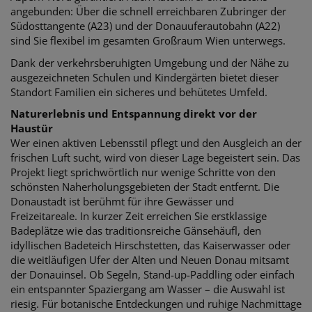
angebunden: Über die schnell erreichbaren Zubringer der
Südosttangente (A23) und der Donauuferautobahn (A22)
sind Sie flexibel im gesamten Großraum Wien unterwegs.
Dank der verkehrsberuhigten Umgebung und der Nähe zu
ausgezeichneten Schulen und Kindergärten bietet dieser
Standort Familien ein sicheres und behütetes Umfeld.
Naturerlebnis und Entspannung direkt vor der
Haustür
Wer einen aktiven Lebensstil pflegt und den Ausgleich an der
frischen Luft sucht, wird von dieser Lage begeistert sein. Das
Projekt liegt sprichwörtlich nur wenige Schritte von den
schönsten Naherholungsgebieten der Stadt entfernt.
Die
Donaustadt ist berühmt für ihre Gewässer und
Freizeitareale. In kurzer Zeit erreichen Sie erstklassige
Badeplätze wie das traditionsreiche Gänsehäufl, den
idyllischen Badeteich Hirschstetten, das Kaiserwasser oder
die weitläufigen Ufer der Alten und Neuen Donau mitsamt
der Donauinsel. Ob Segeln, Stand-up-Paddling oder einfach
ein entspannter Spaziergang am Wasser – die Auswahl ist
riesig. Für botanische Entdeckungen und ruhige Nachmittage