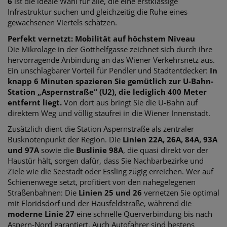
6
ist die ideale Wahl für alle, die eine erstklassige
Infrastruktur suchen und gleichzeitig die Ruhe eines
gewachsenen Viertels schätzen.
Perfekt vernetzt: Mobilität auf höchstem Niveau
Die Mikrolage in der Gotthelfgasse zeichnet sich durch ihre
hervorragende Anbindung an das Wiener Verkehrsnetz aus.
Ein unschlagbarer Vorteil für Pendler und Stadtentdecker:
In
knapp 6 Minuten spazieren Sie gemütlich zur U-Bahn-
Station „Aspernstraße“ (U2), die lediglich 400 Meter
entfernt liegt.
Von dort aus bringt Sie die U-Bahn auf
direktem Weg und völlig staufrei in die Wiener Innenstadt.
Zusätzlich dient die Station Aspernstraße als zentraler
Busknotenpunkt der Region. Die
Linien 22A, 26A, 84A, 93A
und 97A
sowie die
Buslinie 98A
, die quasi direkt vor der
Haustür hält, sorgen dafür, dass Sie Nachbarbezirke und
Ziele wie die Seestadt oder Essling zügig erreichen. Wer auf
Schienenwege setzt, profitiert von den nahegelegenen
Straßenbahnen: Die
Linien 25 und 26
vernetzen Sie optimal
mit Floridsdorf und der Hausfeldstraße, während die
moderne Linie 27
eine schnelle Querverbindung bis nach
Aspern-Nord garantiert. Auch Autofahrer sind bestens