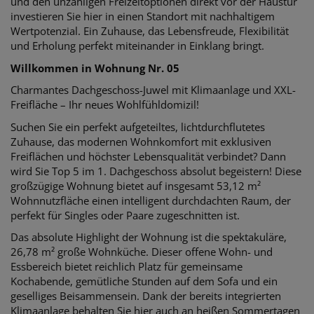
und den unzähligen Freizeitoptionen direkt vor der Haustür
investieren Sie hier in einen Standort mit nachhaltigem
Wertpotenzial. Ein Zuhause, das Lebensfreude, Flexibilität
und Erholung perfekt miteinander in Einklang bringt.
Willkommen in Wohnung Nr. 05
Charmantes Dachgeschoss-Juwel mit Klimaanlage und XXL-
Freifläche – Ihr neues Wohlfühldomizil!
Suchen Sie ein perfekt aufgeteiltes, lichtdurchflutetes
Zuhause, das modernen Wohnkomfort mit exklusiven
Freiflächen und höchster Lebensqualität verbindet? Dann
wird Sie Top 5 im 1. Dachgeschoss absolut begeistern! Diese
großzügige Wohnung bietet auf insgesamt 53,12 m²
Wohnnutzfläche einen intelligent durchdachten Raum, der
perfekt für Singles oder Paare zugeschnitten ist.
Das absolute Highlight der Wohnung ist die spektakuläre,
26,78 m² große Wohnküche. Dieser offene Wohn- und
Essbereich bietet reichlich Platz für gemeinsame
Kochabende, gemütliche Stunden auf dem Sofa und ein
geselliges Beisammensein. Dank der bereits integrierten
Klimaanlage behalten Sie hier auch an heißen Sommertagen