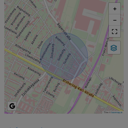
+
−
Tiles ©
basemap.at