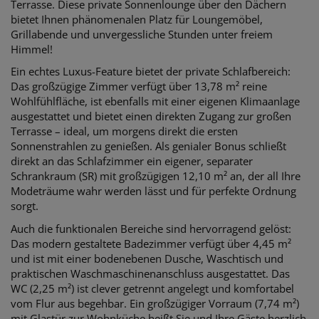
Terrasse. Diese private Sonnenlounge über den Dächern
bietet Ihnen phänomenalen Platz für Loungemöbel,
Grillabende und unvergessliche Stunden unter freiem
Himmel!
Ein echtes Luxus-Feature bietet der private Schlafbereich:
Das großzügige Zimmer verfügt über 13,78 m² reine
Wohlfühlfläche, ist ebenfalls mit einer eigenen Klimaanlage
ausgestattet und bietet einen direkten Zugang zur großen
Terrasse – ideal, um morgens direkt die ersten
Sonnenstrahlen zu genießen. Als genialer Bonus schließt
direkt an das Schlafzimmer ein eigener, separater
Schrankraum (SR) mit großzügigen 12,10 m² an, der all Ihre
Modeträume wahr werden lässt und für perfekte Ordnung
sorgt.
Auch die funktionalen Bereiche sind hervorragend gelöst:
Das modern gestaltete Badezimmer verfügt über 4,45 m²
und ist mit einer bodenebenen Dusche, Waschtisch und
praktischen Waschmaschinenanschluss ausgestattet. Das
WC (2,25 m²) ist clever getrennt angelegt und komfortabel
vom Flur aus begehbar. Ein großzügiger Vorraum (7,74 m²)
mit Glastür zur Wohnküche heißt Sie und Ihre Gäste herzlich