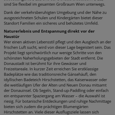
sind Sie flexibel im gesamten Großraum Wien unterwegs.
Dank der verkehrsberuhigten Umgebung und der Nähe zu
ausgezeichneten Schulen und Kindergärten bietet dieser
Standort Familien ein sicheres und behütetes Umfeld.
Naturerlebnis und Entspannung direkt vor der
Haustür
Wer einen aktiven Lebensstil pflegt und den Ausgleich an der
frischen Luft sucht, wird von dieser Lage begeistert sein. Das
Projekt liegt sprichwörtlich nur wenige Schritte von den
schönsten Naherholungsgebieten der Stadt entfernt.
Die
Donaustadt ist berühmt für ihre Gewässer und
Freizeitareale. In kurzer Zeit erreichen Sie erstklassige
Badeplätze wie das traditionsreiche Gänsehäufl, den
idyllischen Badeteich Hirschstetten, das Kaiserwasser oder
die weitläufigen Ufer der Alten und Neuen Donau mitsamt
der Donauinsel. Ob Segeln, Stand-up-Paddling oder einfach
ein entspannter Spaziergang am Wasser – die Auswahl ist
riesig. Für botanische Entdeckungen und ruhige Nachmittage
bieten sich zudem die prächtigen Blumengärten
Hirschstetten an. Viele dieser Ausflugsziele lassen sich