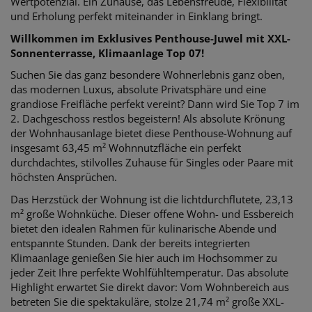
Wertpotenzial. Ein Zuhause, das Lebensfreude, Flexibilität
und Erholung perfekt miteinander in Einklang bringt.
Willkommen im Exklusives Penthouse-Juwel mit XXL-
Sonnenterrasse, Klimaanlage Top 07!
Suchen Sie das ganz besondere Wohnerlebnis ganz oben,
das modernen Luxus, absolute Privatsphäre und eine
grandiose Freifläche perfekt vereint? Dann wird Sie Top 7 im
2. Dachgeschoss restlos begeistern! Als absolute Krönung
der Wohnhausanlage bietet diese Penthouse-Wohnung auf
insgesamt 63,45 m² Wohnnutzfläche ein perfekt
durchdachtes, stilvolles Zuhause für Singles oder Paare mit
höchsten Ansprüchen.
Das Herzstück der Wohnung ist die lichtdurchflutete, 23,13
m² große Wohnküche. Dieser offene Wohn- und Essbereich
bietet den idealen Rahmen für kulinarische Abende und
entspannte Stunden. Dank der bereits integrierten
Klimaanlage genießen Sie hier auch im Hochsommer zu
jeder Zeit Ihre perfekte Wohlfühltemperatur. Das absolute
Highlight erwartet Sie direkt davor: Vom Wohnbereich aus
betreten Sie die spektakuläre, stolze 21,74 m² große XXL-