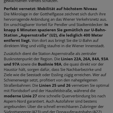
gewachsenen Viertels schätzen.
Perfekt vernetzt: Mobilität auf höchstem Niveau
Die Mikrolage in der Gotthelfgasse zeichnet sich durch ihre
hervorragende Anbindung an das Wiener Verkehrsnetz aus.
Ein unschlagbarer Vorteil für Pendler und Stadtentdecker:
In
knapp 6 Minuten spazieren Sie gemütlich zur U-Bahn-
Station „Aspernstraße“ (U2), die lediglich 400 Meter
entfernt liegt.
Von dort aus bringt Sie die U-Bahn auf
direktem Weg und völlig staufrei in die Wiener Innenstadt.
Zusätzlich dient die Station Aspernstraße als zentraler
Busknotenpunkt der Region. Die
Linien 22A, 26A, 84A, 93A
und 97A
sowie die
Buslinie 98A
, die quasi direkt vor der
Haustür hält, sorgen dafür, dass Sie Nachbarbezirke und
Ziele wie die Seestadt oder Essling zügig erreichen. Wer auf
Schienenwege setzt, profitiert von den nahegelegenen
Straßenbahnen: Die
Linien 25 und 26
vernetzen Sie optimal
mit Floridsdorf und der Hausfeldstraße, während die
moderne Linie 27
eine schnelle Querverbindung bis nach
Aspern-Nord garantiert. Auch Autofahrer sind bestens
angebunden: Über die schnell erreichbaren Zubringer der
Südosttangente (A23) und der Donauuferautobahn (A22)