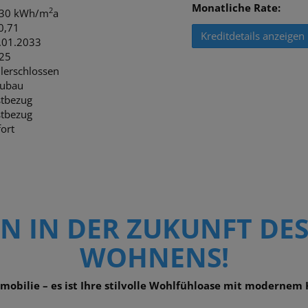
Monatliche Rate:
2
 30 kWh/m
a
 0,71
Kreditdetails anzeigen
.01.2033
25
llerschlossen
ubau
stbezug
stbezug
ort
 IN DER ZUKUNFT DES
WOHNENS!
mmobilie – es ist Ihre stilvolle Wohlfühloase mit moderne