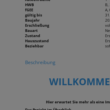
HWB
B,
fGEE
A,
gültig bis
31
Baujahr
20
Erschließung
vo
Bauart
Ne
Zustand
Er
Hauszustand
Er
Beziehbar
sof
Beschreibung
WILLKOMMEN
Hier erwartet Sie mehr als eine I
Das Projekt im Überblick