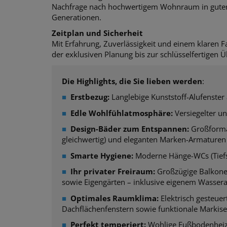
Nachfrage nach hochwertigem Wohnraum in guter La
Generationen.
Zeitplan und Sicherheit
Mit Erfahrung, Zuverlässigkeit und einem klaren F
der exklusiven Planung bis zur schlüsselfertigen 
Die Highlights, die Sie lieben werden
:
■
Erstbezug:
Langlebige Kunststoff-Alufenster 
■
Edle Wohlfühlatmosphäre:
Versiegelter un
■
Design-Bäder zum Entspannen:
Großformat
gleichwertig) und eleganten Marken-Armaturen
■
Smarte Hygiene:
Moderne Hänge-WCs (Tiefsp
■
Ihr privater Freiraum:
Großzügige Balkone 
sowie Eigengärten – inklusive eigenem Wasser
■
Optimales Raumklima:
Elektrisch gesteuer
Dachflächenfenstern sowie funktionale Markiset
■
Perfekt temperiert:
Wohlige Fußbodenheiz