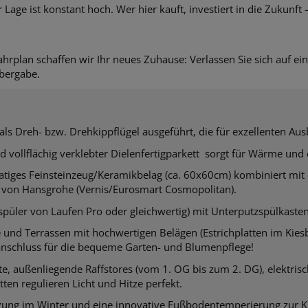
ge ist konstant hoch. Wer hier kauft, investiert in die Zukunft 
ahrplan schaffen wir Ihr neues Zuhause: Verlassen Sie sich auf e
Übergabe.
als Dreh- bzw. Drehkippflügel ausgeführt, die für exzellenten Aus
d vollflächig verklebter Dielenfertigparkett sorgt für Wärme un
iges Feinsteinzeug/Keramikbelag (ca. 60x60cm) kombiniert mit e
 von
Hansgrohe (Vernis/Eurosmart Cosmopolitan).
üler von Laufen Pro oder gleichwertig) mit Unterputzspülkasten
und Terrassen mit hochwertigen Belägen (Estrichplatten im Kies
anschluss für die bequeme Garten- und Blumenpflege!
te, außenliegende Raffstores (vom 1. OG bis zum 2. DG), elektri
ten regulieren Licht und Hitze perfekt.
ung im Winter und eine innovative Fußbodentemperierung zur 