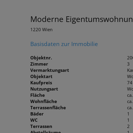
Moderne Eigentumswohnunge
1220 Wien
Basisdaten zur Immobilie
Objektnr.
20
Zimmer
3
Vermarktungsart
Ka
Objektart
Wo
Kaufpreis
74
Nutzungsart
Wo
Fläche
ca
Wohnfläche
ca
Terrassenfläche
ca
Bäder
1
WC
1
Terrassen
2
Abstellräume
1