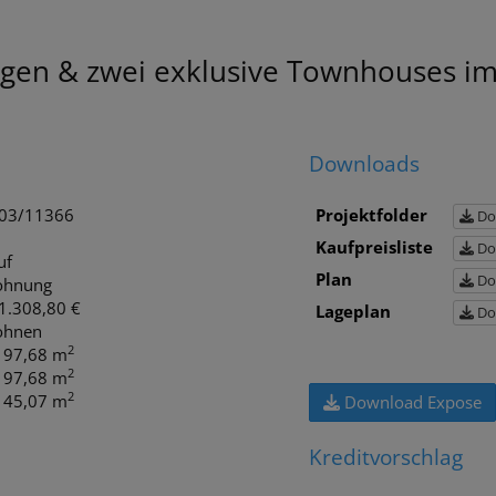
n & zwei exklusive Townhouses im
Downloads
03/11366
Projektfolder
Do
Kaufpreisliste
Do
uf
Plan
Do
hnung
1.308,80 €
Lageplan
Do
hnen
2
. 97,68 m
2
. 97,68 m
2
. 45,07 m
Download Expose
Kreditvorschlag