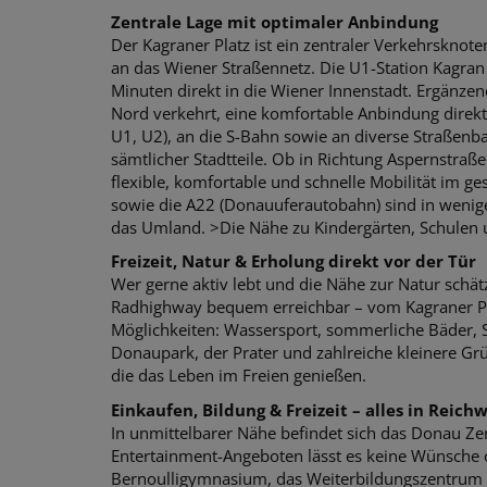
Zentrale Lage mit optimaler Anbindung
Der Kagraner Platz ist ein zentraler Verkehrskno
an das Wiener Straßennetz. Die U1-Station Kagran 
Minuten direkt in die Wiener Innenstadt. Ergänzen
Nord verkehrt, eine komfortable Anbindung direkt 
U1, U2), an die S-Bahn sowie an diverse Straßenb
sämtlicher Stadtteile. Ob in Richtung Aspernstraß
flexible, komfortable und schnelle Mobilität im ge
sowie die A22 (Donauuferautobahn) sind in wenig
das Umland. >Die Nähe zu Kindergärten, Schulen
Freizeit, Natur & Erholung direkt vor der Tür
Wer gerne aktiv lebt und die Nähe zur Natur schät
Radhighway bequem erreichbar – vom Kagraner Pla
Möglichkeiten: Wassersport, sommerliche Bäder, 
Donaupark, der Prater und zahlreiche kleinere Grü
die das Leben im Freien genießen.
Einkaufen, Bildung & Freizeit – alles in Reich
In unmittelbarer Nähe befindet sich das Donau Ze
Entertainment-Angeboten lässt es keine Wünsche o
Bernoulligymnasium, das Weiterbildungszentrum F