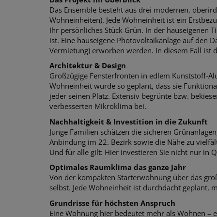
Das Ensemble besteht aus drei modernen, oberir
Wohneinheiten). Jede Wohneinheit ist ein Erstbezu
Ihr persönliches Stück Grün. In der hauseigenen Ti
ist. Eine hauseigene Photovoltaikanlage auf den 
Vermietung) erworben werden. In diesem Fall ist d
Architektur & Design
Großzügige Fensterfronten in edlem Kunststoff-Alu 
Wohneinheit wurde so geplant, dass sie Funktiona
jeder seinen Platz. Extensiv begrünte bzw. bekie
verbesserten Mikroklima bei.
Nachhaltigkeit & Investition in die Zukunft
Junge Familien schätzen die sicheren Grünanlagen
Anbindung im 22. Bezirk sowie die Nähe zu vielfäl
Und für alle gilt: Hier investieren Sie nicht nur i
Optimales Raumklima das ganze Jahr
Von der kompakten Starterwohnung über das großzü
selbst. Jede Wohneinheit ist durchdacht geplant
Grundrisse für höchsten Anspruch
Eine Wohnung hier bedeutet mehr als Wohnen – es 