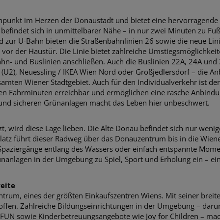
tenpunkt im Herzen der Donaustadt und bietet eine hervorragende
befindet sich in unmittelbarer Nähe – in nur zwei Minuten zu Fu
d zur U-Bahn bieten die Straßenbahnlinien 26 sowie die neue Lini
vor der Haustür. Die Linie bietet zahlreiche Umstiegsmöglichkei
ahn- und Buslinien anschließen. Auch die Buslinien 22A, 24A und 
e (U2), Neuessling / IKEA Wien Nord oder Großjedlersdorf – die A
samten Wiener Stadtgebiet. Auch für den Individualverkehr ist der
en Fahrminuten erreichbar und ermöglichen eine rasche Anbindu
 und sicheren Grünanlagen macht das Leben hier unbeschwert.
zt, wird diese Lage lieben. Die Alte Donau befindet sich nur weni
tz führt dieser Radweg über das Donauzentrum bis in die Wiener
Spaziergänge entlang des Wassers oder einfach entspannte Momen
nanlagen in der Umgebung zu Spiel, Sport und Erholung ein – ein 
weite
ntrum, eines der größten Einkaufszentren Wiens. Mit seiner bre
ffen. Zahlreiche Bildungseinrichtungen in der Umgebung – darunt
UN sowie Kinderbetreuungsangebote wie Joy for Children – mach