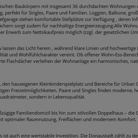
dischen Baukörpern mit insgesamt 36 durchdachten Wohnungen 
g, perfekt für Singles, Paare und Familien. Loggien, Balkone, gr
efgarage stehen komfortable Stellplätze zur Verfügung , deren Infr
Dächern sorgt zudem für nachhaltige Energieerzeugung.
Alle Wohnu
er Erwerb zum Nettokaufpreis möglich (zzgl. der gesetzlichen Um
lassen das Licht herein , während klare Linien und hochwertige M
lität und Wohlfühlcharakter vereint. Ob offener Wohn-Ess-Bereic
serte Flachdächer verleihen der Wohnanlage ein harmonisches, nat
, den hauseigenen Kleinkinderspielplatz und Bereiche für Urban G
tigen Freizeitmöglichkeiten. Paare und Singles finden moderne, h
n Quadratmeter, sondern in Lebensqualität.
gige Familiendomizil bis hin zum stilvollen Doppelhaus – die Gr
, mit optimaler Raumnutzung, Freiflächen und modernem Komfort.
ist auch eine wertstabile Investition. Die Donaustadt zählt zu 