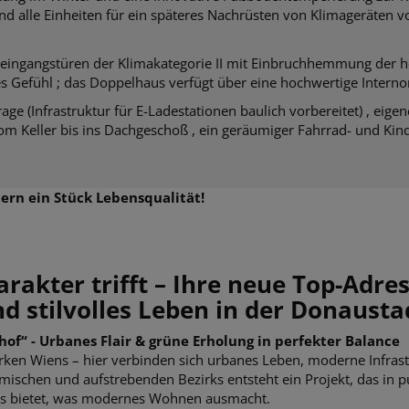
 alle Einheiten für ein späteres Nachrüsten von Klimageräten 
eingangstüren der Klimakategorie II mit Einbruchhemmung der h
es Gefühl ; das Doppelhaus verfügt über eine hochwertige Intern
age (Infrastruktur für E-Ladestationen baulich vorbereitet) , eige
vom Keller bis ins Dachgeschoß , ein geräumiger Fahrrad- und K
ern ein Stück Lebensqualität!
rakter trifft – Ihre neue Top-Adres
d stilvolles Leben in der Donausta
of“ - Urbanes Flair & grüne Erholung in perfekter Balance
rken Wiens – hier verbinden sich urbanes Leben, moderne Infras
namischen und aufstrebenden Bezirks entsteht ein Projekt, das in
lles bietet, was modernes Wohnen ausmacht.