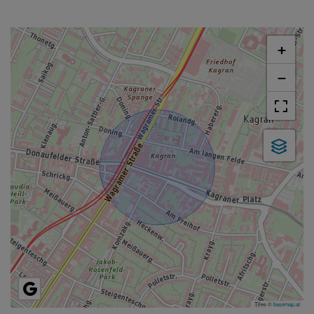
+
−
Tiles ©
basemap.at