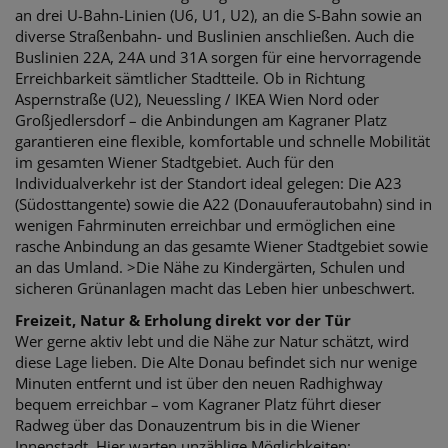
an drei U-Bahn-Linien (U6, U1, U2), an die S-Bahn sowie an
diverse Straßenbahn- und Buslinien anschließen. Auch die
Buslinien 22A, 24A und 31A sorgen für eine hervorragende
Erreichbarkeit sämtlicher Stadtteile. Ob in Richtung
Aspernstraße (U2), Neuessling / IKEA Wien Nord oder
Großjedlersdorf – die Anbindungen am Kagraner Platz
garantieren eine flexible, komfortable und schnelle Mobilität
im gesamten Wiener Stadtgebiet. Auch für den
Individualverkehr ist der Standort ideal gelegen: Die A23
(Südosttangente) sowie die A22 (Donauuferautobahn) sind in
wenigen Fahrminuten erreichbar und ermöglichen eine
rasche Anbindung an das gesamte Wiener Stadtgebiet sowie
an das Umland. >Die Nähe zu Kindergärten, Schulen und
sicheren Grünanlagen macht das Leben hier unbeschwert.
Freizeit, Natur & Erholung direkt vor der Tür
Wer gerne aktiv lebt und die Nähe zur Natur schätzt, wird
diese Lage lieben. Die Alte Donau befindet sich nur wenige
Minuten entfernt und ist über den neuen Radhighway
bequem erreichbar – vom Kagraner Platz führt dieser
Radweg über das Donauzentrum bis in die Wiener
Innenstadt. Hier warten unzählige Möglichkeiten: