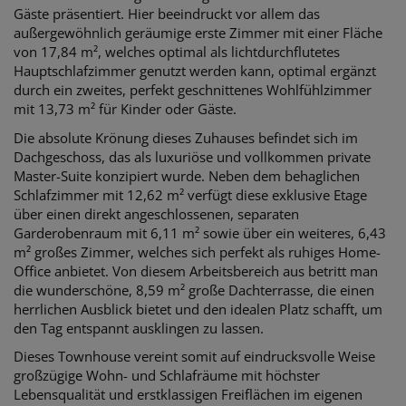
Gäste präsentiert. Hier beeindruckt vor allem das
außergewöhnlich geräumige erste Zimmer mit einer Fläche
von 17,84 m², welches optimal als lichtdurchflutetes
Hauptschlafzimmer genutzt werden kann, optimal ergänzt
durch ein zweites, perfekt geschnittenes Wohlfühlzimmer
mit 13,73 m² für Kinder oder Gäste.
Die absolute Krönung dieses Zuhauses befindet sich im
Dachgeschoss, das als luxuriöse und vollkommen private
Master-Suite konzipiert wurde. Neben dem behaglichen
Schlafzimmer mit 12,62 m² verfügt diese exklusive Etage
über einen direkt angeschlossenen, separaten
Garderobenraum mit 6,11 m² sowie über ein weiteres, 6,43
m² großes Zimmer, welches sich perfekt als ruhiges Home-
Office anbietet. Von diesem Arbeitsbereich aus betritt man
die wunderschöne, 8,59 m² große Dachterrasse, die einen
herrlichen Ausblick bietet und den idealen Platz schafft, um
den Tag entspannt ausklingen zu lassen.
Dieses Townhouse vereint somit auf eindrucksvolle Weise
großzügige Wohn- und Schlafräume mit höchster
Lebensqualität und erstklassigen Freiflächen im eigenen