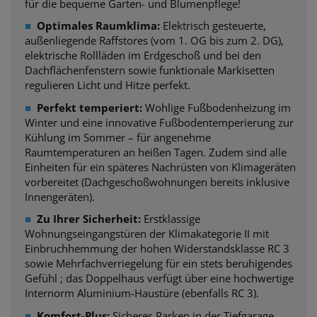
für die bequeme Garten- und Blumenpflege!
■
Optimales Raumklima:
Elektrisch gesteuerte,
außenliegende Raffstores (vom 1. OG bis zum 2. DG),
elektrische Rollläden im Erdgeschoß und bei den
Dachflächenfenstern sowie funktionale Markisetten
regulieren Licht und Hitze perfekt.
■
Perfekt temperiert:
Wohlige Fußbodenheizung im
Winter und eine innovative Fußbodentemperierung zur
Kühlung im Sommer – für angenehme
Raumtemperaturen an heißen Tagen. Zudem sind alle
Einheiten für ein späteres Nachrüsten von Klimageräten
vorbereitet (Dachgeschoßwohnungen bereits inklusive
Innengeräten).
■
Zu Ihrer Sicherheit:
Erstklassige
Wohnungseingangstüren der Klimakategorie II mit
Einbruchhemmung der hohen Widerstandsklasse RC 3
sowie Mehrfachverriegelung für ein stets beruhigendes
Gefühl ; das Doppelhaus verfügt über eine hochwertige
Internorm Aluminium-Haustüre (ebenfalls RC 3).
■
Komfort-Plus:
Sicheres Parken in der Tiefgarage