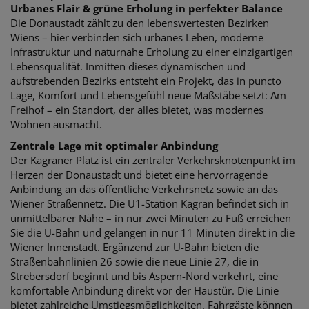
Urbanes Flair & grüne Erholung in perfekter Balance
Die Donaustadt zählt zu den lebenswertesten Bezirken
Wiens – hier verbinden sich urbanes Leben, moderne
Infrastruktur und naturnahe Erholung zu einer einzigartigen
Lebensqualität. Inmitten dieses dynamischen und
aufstrebenden Bezirks entsteht ein Projekt, das in puncto
Lage, Komfort und Lebensgefühl neue Maßstäbe setzt: Am
Freihof – ein Standort, der alles bietet, was modernes
Wohnen ausmacht.
Zentrale Lage mit optimaler Anbindung
Der Kagraner Platz ist ein zentraler Verkehrsknotenpunkt im
Herzen der Donaustadt und bietet eine hervorragende
Anbindung an das öffentliche Verkehrsnetz sowie an das
Wiener Straßennetz. Die U1-Station Kagran befindet sich in
unmittelbarer Nähe – in nur zwei Minuten zu Fuß erreichen
Sie die U-Bahn und gelangen in nur 11 Minuten direkt in die
Wiener Innenstadt. Ergänzend zur U-Bahn bieten die
Straßenbahnlinien 26 sowie die neue Linie 27, die in
Strebersdorf beginnt und bis Aspern-Nord verkehrt, eine
komfortable Anbindung direkt vor der Haustür. Die Linie
bietet zahlreiche Umstiegsmöglichkeiten. Fahrgäste können