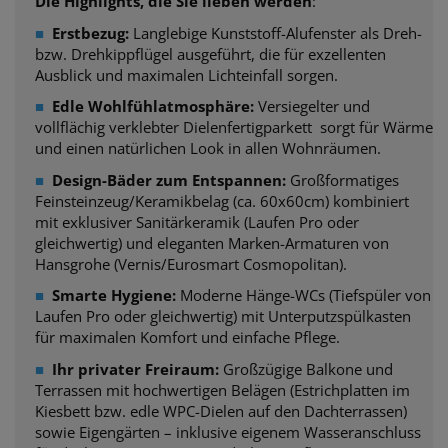
Die Highlights, die Sie lieben werden
:
■
Erstbezug:
Langlebige Kunststoff-Alufenster als Dreh-
bzw. Drehkippflügel ausgeführt, die für exzellenten
Ausblick und maximalen Lichteinfall sorgen.
■
Edle Wohlfühlatmosphäre:
Versiegelter und
vollflächig verklebter Dielenfertigparkett sorgt für Wärme
und einen natürlichen Look in allen Wohnräumen.
■
Design-Bäder zum Entspannen:
Großformatiges
Feinsteinzeug/Keramikbelag (ca. 60x60cm) kombiniert
mit exklusiver Sanitärkeramik (Laufen Pro oder
gleichwertig) und eleganten Marken-Armaturen von
Hansgrohe (Vernis/Eurosmart Cosmopolitan).
■
Smarte Hygiene:
Moderne Hänge-WCs (Tiefspüler von
Laufen Pro oder gleichwertig) mit Unterputzspülkasten
für maximalen Komfort und einfache Pflege.
■
Ihr privater Freiraum:
Großzügige Balkone und
Terrassen mit hochwertigen Belägen (Estrichplatten im
Kiesbett bzw. edle WPC-Dielen auf den Dachterrassen)
sowie Eigengärten – inklusive eigenem Wasseranschluss