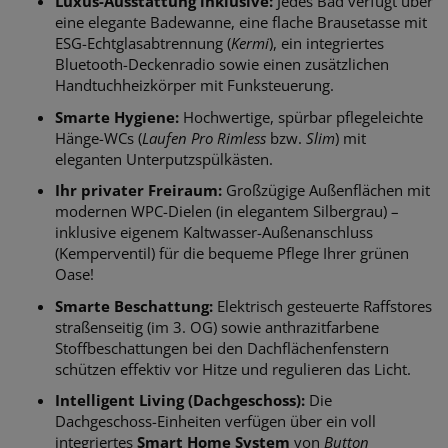
Luxus-Ausstattung inklusive:
Jedes Bad verfügt über
eine elegante Badewanne, eine flache Brausetasse mit
ESG-Echtglasabtrennung (
Kermi
), ein integriertes
Bluetooth-Deckenradio sowie einen zusätzlichen
Handtuchheizkörper mit Funksteuerung.
Smarte Hygiene:
Hochwertige, spürbar pflegeleichte
Hänge-WCs (
Laufen Pro Rimless
bzw.
Slim
) mit
eleganten Unterputzspülkästen.
Ihr privater Freiraum:
Großzügige Außenflächen mit
modernen WPC-Dielen (in elegantem Silbergrau) –
inklusive eigenem Kaltwasser-Außenanschluss
(Kemperventil) für die bequeme Pflege Ihrer grünen
Oase!
Smarte Beschattung:
Elektrisch gesteuerte Raffstores
straßenseitig (im 3. OG) sowie anthrazitfarbene
Stoffbeschattungen bei den Dachflächenfenstern
schützen effektiv vor Hitze und regulieren das Licht.
Intelligent Living (Dachgeschoss):
Die
Dachgeschoss-Einheiten verfügen über ein voll
integriertes
Smart Home System
von
Button