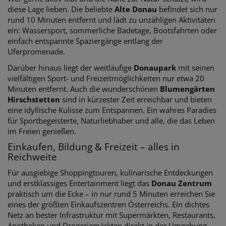
diese Lage lieben. Die beliebte
Alte Donau
befindet sich nur
rund 10 Minuten entfernt und lädt zu unzähligen Aktivitäten
ein: Wassersport, sommerliche Badetage, Bootsfahrten oder
einfach entspannte Spaziergänge entlang der
Uferpromenade.
Darüber hinaus liegt der weitläufige
Donaupark
mit seinen
vielfältigen Sport- und Freizeitmöglichkeiten nur etwa 20
Minuten entfernt. Auch die wunderschönen
Blumengärten
Hirschstetten
sind in kürzester Zeit erreichbar und bieten
eine idyllische Kulisse zum Entspannen. Ein wahres Paradies
für Sportbegeisterte, Naturliebhaber und alle, die das Leben
im Freien genießen.
Einkaufen, Bildung & Freizeit – alles in
Reichweite
Für ausgiebige Shoppingtouren, kulinarische Entdeckungen
und erstklassiges Entertainment liegt das
Donau Zentrum
praktisch um die Ecke – in nur rund 5 Minuten erreichen Sie
eines der größten Einkaufszentren Österreichs. Ein dichtes
Netz an bester Infrastruktur mit Supermärkten, Restaurants,
Apotheken und Drogeriemärkten direkt in der Umgebung