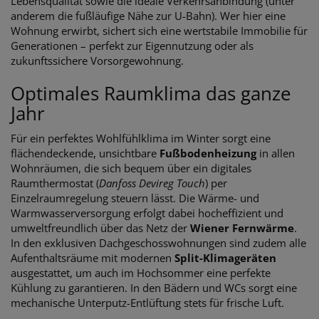
Lebensqualität sowie die ideale Verkehrsanbindung (unter
anderem die fußläufige Nähe zur U-Bahn). Wer hier eine
Wohnung erwirbt, sichert sich eine wertstabile Immobilie für
Generationen – perfekt zur Eigennutzung oder als
zukunftssichere Vorsorgewohnung.
Optimales Raumklima das ganze
Jahr
Für ein perfektes Wohlfühlklima im Winter sorgt eine
flächendeckende, unsichtbare
Fußbodenheizung
in allen
Wohnräumen, die sich bequem über ein digitales
Raumthermostat (
Danfoss Devireg Touch
) per
Einzelraumregelung steuern lässt. Die Wärme- und
Warmwasserversorgung erfolgt dabei hocheffizient und
umweltfreundlich über das Netz der
Wiener Fernwärme
.
In den exklusiven Dachgeschosswohnungen sind zudem alle
Aufenthaltsräume mit modernen
Split-Klimageräten
ausgestattet, um auch im Hochsommer eine perfekte
Kühlung zu garantieren. In den Bädern und WCs sorgt eine
mechanische Unterputz-Entlüftung stets für frische Luft.