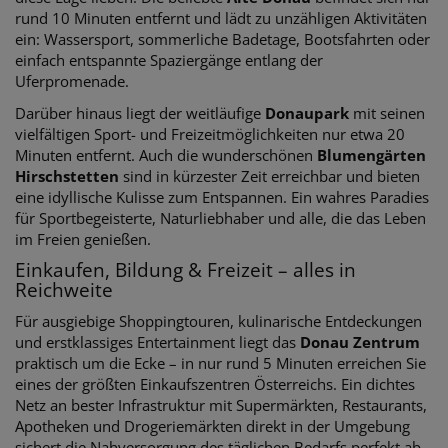
rund 10 Minuten entfernt und lädt zu unzähligen Aktivitäten
ein: Wassersport, sommerliche Badetage, Bootsfahrten oder
einfach entspannte Spaziergänge entlang der
Uferpromenade.
Darüber hinaus liegt der weitläufige
Donaupark
mit seinen
vielfältigen Sport- und Freizeitmöglichkeiten nur etwa 20
Minuten entfernt. Auch die wunderschönen
Blumengärten
Hirschstetten
sind in kürzester Zeit erreichbar und bieten
eine idyllische Kulisse zum Entspannen. Ein wahres Paradies
für Sportbegeisterte, Naturliebhaber und alle, die das Leben
im Freien genießen.
Einkaufen, Bildung & Freizeit – alles in
Reichweite
Für ausgiebige Shoppingtouren, kulinarische Entdeckungen
und erstklassiges Entertainment liegt das
Donau Zentrum
praktisch um die Ecke – in nur rund 5 Minuten erreichen Sie
eines der größten Einkaufszentren Österreichs. Ein dichtes
Netz an bester Infrastruktur mit Supermärkten, Restaurants,
Apotheken und Drogeriemärkten direkt in der Umgebung
sichert die Nahversorgung des täglichen Bedarfs perfekt ab.