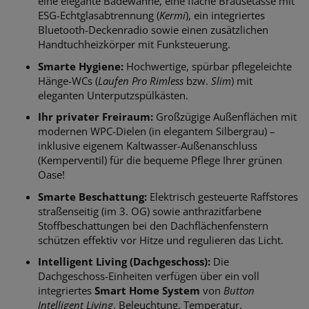
eine elegante Badewanne, eine flache Brausetasse mit
ESG-Echtglasabtrennung (
Kermi
), ein integriertes
Bluetooth-Deckenradio sowie einen zusätzlichen
Handtuchheizkörper mit Funksteuerung.
Smarte Hygiene:
Hochwertige, spürbar pflegeleichte
Hänge-WCs (
Laufen Pro Rimless
bzw.
Slim
) mit
eleganten Unterputzspülkästen.
Ihr privater Freiraum:
Großzügige Außenflächen mit
modernen WPC-Dielen (in elegantem Silbergrau) –
inklusive eigenem Kaltwasser-Außenanschluss
(Kemperventil) für die bequeme Pflege Ihrer grünen
Oase!
Smarte Beschattung:
Elektrisch gesteuerte Raffstores
straßenseitig (im 3. OG) sowie anthrazitfarbene
Stoffbeschattungen bei den Dachflächenfenstern
schützen effektiv vor Hitze und regulieren das Licht.
Intelligent Living (Dachgeschoss):
Die
Dachgeschoss-Einheiten verfügen über ein voll
integriertes
Smart Home System
von
Button
Intelligent Living
. Beleuchtung, Temperatur,