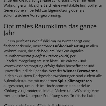
anderem die fußläufige Nähe zur U-Bahn). Wer hier eine
Wohnung erwirbt, sichert sich eine wertstabile Immobilie für
Generationen – perfekt zur Eigennutzung oder als
zukunftssichere Vorsorgewohnung.
Optimales Raumklima das ganze
Jahr
Für ein perfektes Wohlfühlklima im Winter sorgt eine
flächendeckende, unsichtbare
Fußbodenheizung
in allen
Wohnräumen, die sich bequem über ein digitales
Raumthermostat (
Danfoss Devireg Touch
) per
Einzelraumregelung steuern lässt. Die Wärme- und
Warmwasserversorgung erfolgt dabei hocheffizient und
umweltfreundlich über das Netz der
Wiener Fernwärme
.
In den exklusiven Dachgeschosswohnungen sind zudem alle
Aufenthaltsräume mit modernen
Split-Klimageräten
ausgestattet, um auch im Hochsommer eine perfekte
Kühlung zu garantieren. In den Bädern und WCs sorgt eine
mechanische Unterputz-Entlüftung stets für frische Luft.