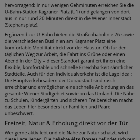
hervorragend: In nur wenigen Gehminuten erreichen Sie die
U-Bahn-Station Kagraner Platz (U1) und gelangen von dort
aus in nur rund 20 Minuten direkt in die Wiener Innenstadt
(Stephansplatz).
Ergänzend zur U-Bahn bieten die Straßenbahnlinie 26 sowie
die verschiedenen Buslinien am Kagraner Platz eine
komfortable Mobilität direkt vor der Haustür. Ob für den
täglichen Weg zur Arbeit, die Fahrt ins Grüne oder einen
Abend in der City – dieser Standort garantiert Ihnen eine
flexible, komfortable und schnelle Erreichbarkeit sämtlicher
Stadtteile. Auch für den Individualverkehr ist die Lage ideal:
Die Hauptverkehrsadern der Donaustadt sind rasch
erreichbar und ermöglichen eine schnelle Anbindung an das
gesamte Wiener Stadtgebiet sowie an das Umland. Die Nähe
zu Schulen, Kindergärten und sicheren Freibereichen macht
das Leben hier besonders für Familien und Paare
unbeschwert.
Freizeit, Natur & Erholung direkt vor der Tür
Wer gerne aktiv lebt und die Nähe zur Natur schätzt, wird
diese Lage lieben. Die beliebte
Alte Donau
befindet sich nur