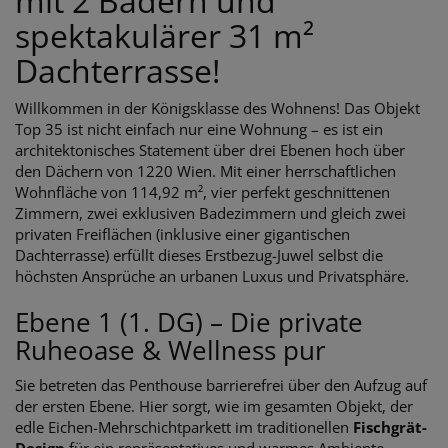
mit 2 Bädern und
spektakulärer 31 m²
Dachterrasse!
Willkommen in der Königsklasse des Wohnens! Das Objekt
Top 35 ist nicht einfach nur eine Wohnung – es ist ein
architektonisches Statement über drei Ebenen hoch über
den Dächern von 1220 Wien. Mit einer herrschaftlichen
Wohnfläche von 114,92 m², vier perfekt geschnittenen
Zimmern, zwei exklusiven Badezimmern und gleich zwei
privaten Freiflächen (inklusive einer gigantischen
Dachterrasse) erfüllt dieses Erstbezug-Juwel selbst die
höchsten Ansprüche an urbanen Luxus und Privatsphäre.
Ebene 1 (1. DG) – Die private
Ruheoase & Wellness pur
Sie betreten das Penthouse barrierefrei über den Aufzug auf
der ersten Ebene. Hier sorgt, wie im gesamten Objekt, der
edle Eichen-Mehrschichtparkett im traditionellen
Fischgrät-
Design
für ein repräsentatives und warmes Ambiente.