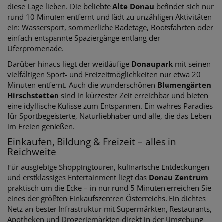
diese Lage lieben. Die beliebte
Alte Donau
befindet sich nur
rund 10 Minuten entfernt und lädt zu unzähligen Aktivitäten
ein: Wassersport, sommerliche Badetage, Bootsfahrten oder
einfach entspannte Spaziergänge entlang der
Uferpromenade.
Darüber hinaus liegt der weitläufige
Donaupark
mit seinen
vielfältigen Sport- und Freizeitmöglichkeiten nur etwa 20
Minuten entfernt. Auch die wunderschönen
Blumengärten
Hirschstetten
sind in kürzester Zeit erreichbar und bieten
eine idyllische Kulisse zum Entspannen. Ein wahres Paradies
für Sportbegeisterte, Naturliebhaber und alle, die das Leben
im Freien genießen.
Einkaufen, Bildung & Freizeit – alles in
Reichweite
Für ausgiebige Shoppingtouren, kulinarische Entdeckungen
und erstklassiges Entertainment liegt das
Donau Zentrum
praktisch um die Ecke – in nur rund 5 Minuten erreichen Sie
eines der größten Einkaufszentren Österreichs. Ein dichtes
Netz an bester Infrastruktur mit Supermärkten, Restaurants,
Apotheken und Drogeriemärkten direkt in der Umgebung