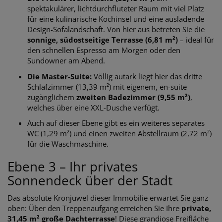
spektakulärer, lichtdurchfluteter Raum mit viel Platz
für eine kulinarische Kochinsel und eine ausladende
Design-Sofalandschaft. Von hier aus betreten Sie die
sonnige, südostseitige Terrasse (6,81 m²)
– ideal für
den schnellen Espresso am Morgen oder den
Sundowner am Abend.
Die Master-Suite:
Völlig autark liegt hier das dritte
Schlafzimmer (13,39 m²) mit eigenem, en-suite
zugänglichem
zweiten Badezimmer (9,55 m²)
,
welches über eine XXL-Dusche verfügt.
Auch auf dieser Ebene gibt es ein weiteres separates
WC (1,29 m²) und einen zweiten Abstellraum (2,72 m²)
für die Waschmaschine.
Ebene 3 – Ihr privates
Sonnendeck über der Stadt
Das absolute Kronjuwel dieser Immobilie erwartet Sie ganz
oben: Über den Treppenaufgang erreichen Sie Ihre
private,
31,45 m² große Dachterrasse
! Diese grandiose Freifläche