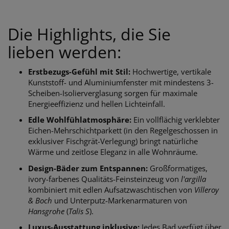
Die Highlights, die Sie
lieben werden:
Erstbezugs-Gefühl mit Stil:
Hochwertige, vertikale
Kunststoff- und Aluminiumfenster mit mindestens 3-
Scheiben-Isolierverglasung sorgen für maximale
Energieeffizienz und hellen Lichteinfall.
Edle Wohlfühlatmosphäre:
Ein vollflächig verklebter
Eichen-Mehrschichtparkett (in den Regelgeschossen in
exklusiver Fischgrät-Verlegung) bringt natürliche
Wärme und zeitlose Eleganz in alle Wohnräume.
Design-Bäder zum Entspannen:
Großformatiges,
ivory-farbenes Qualitäts-Feinsteinzeug von
l'argilla
kombiniert mit edlen Aufsatzwaschtischen von
Villeroy
& Boch
und Unterputz-Markenarmaturen von
Hansgrohe
(
Talis S
).
Luxus-Ausstattung inklusive:
Jedes Bad verfügt über