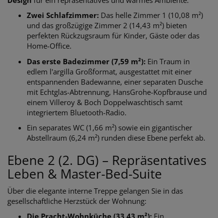
Zwei Schlafzimmer:
Das helle Zimmer 1 (10,08 m²)
und das großzügige Zimmer 2 (14,43 m²) bieten
perfekten Rückzugsraum für Kinder, Gäste oder das
Home-Office.
Das erste Badezimmer (7,59 m²):
Ein Traum in
edlem l'argilla Großformat, ausgestattet mit einer
entspannenden Badewanne, einer separaten Dusche
mit Echtglas-Abtrennung, HansGrohe-Kopfbrause und
einem Villeroy & Boch Doppelwaschtisch samt
integriertem Bluetooth-Radio.
Ein separates WC (1,66 m²) sowie ein gigantischer
Abstellraum (6,24 m²) runden diese Ebene perfekt ab.
Ebene 2 (2. DG) – Repräsentatives
Leben & Master-Bed-Suite
Über die elegante interne Treppe gelangen Sie in das
gesellschaftliche Herzstück der Wohnung:
Die Pracht-Wohnküche (33,43 m²):
Ein