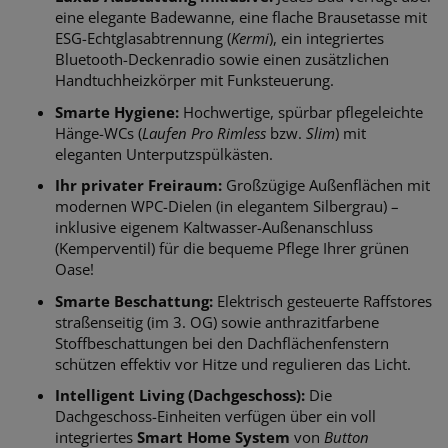
eine elegante Badewanne, eine flache Brausetasse mit
ESG-Echtglasabtrennung (
Kermi
), ein integriertes
Bluetooth-Deckenradio sowie einen zusätzlichen
Handtuchheizkörper mit Funksteuerung.
Smarte Hygiene:
Hochwertige, spürbar pflegeleichte
Hänge-WCs (
Laufen Pro Rimless
bzw.
Slim
) mit
eleganten Unterputzspülkästen.
Ihr privater Freiraum:
Großzügige Außenflächen mit
modernen WPC-Dielen (in elegantem Silbergrau) –
inklusive eigenem Kaltwasser-Außenanschluss
(Kemperventil) für die bequeme Pflege Ihrer grünen
Oase!
Smarte Beschattung:
Elektrisch gesteuerte Raffstores
straßenseitig (im 3. OG) sowie anthrazitfarbene
Stoffbeschattungen bei den Dachflächenfenstern
schützen effektiv vor Hitze und regulieren das Licht.
Intelligent Living (Dachgeschoss):
Die
Dachgeschoss-Einheiten verfügen über ein voll
integriertes
Smart Home System
von
Button