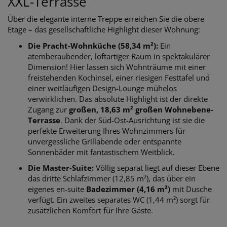
XXL-Terrasse
Über die elegante interne Treppe erreichen Sie die obere
Etage – das gesellschaftliche Highlight dieser Wohnung:
Die Pracht-Wohnküche (58,34 m²):
Ein
atemberaubender, loftartiger Raum in spektakulärer
Dimension! Hier lassen sich Wohnträume mit einer
freistehenden Kochinsel, einer riesigen Festtafel und
einer weitläufigen Design-Lounge mühelos
verwirklichen. Das absolute Highlight ist der direkte
Zugang zur
großen, 18,63 m² großen Wohnebene-
Terrasse
. Dank der Süd-Ost-Ausrichtung ist sie die
perfekte Erweiterung Ihres Wohnzimmers für
unvergessliche Grillabende oder entspannte
Sonnenbäder mit fantastischem Weitblick.
Die Master-Suite:
Völlig separat liegt auf dieser Ebene
das dritte Schlafzimmer (12,85 m²), das über ein
eigenes en-suite
Badezimmer (4,16 m²)
mit Dusche
verfügt. Ein zweites separates WC (1,44 m²) sorgt für
zusätzlichen Komfort für Ihre Gäste.