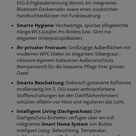
ESG-Echtglasabtrennung (
Kermi
), ein integriertes
Bluetooth-Deckenradio sowie einen zusätzlichen
Handtuchheizkörper mit Funksteuerung.
Smarte Hygiene:
Hochwertige, spürbar pflegeleichte
Hänge-WCs (
Laufen Pro Rimless
bzw.
Slim
) mit
eleganten Unterputzspülkästen.
Ihr privater Freiraum:
Großzügige Außenflächen mit
modernen WPC-Dielen (in elegantem Silbergrau) –
inklusive eigenem Kaltwasser-Außenanschluss
(Kemperventil) für die bequeme Pflege Ihrer grünen
Oase!
Smarte Beschattung:
Elektrisch gesteuerte Raffstores
straßenseitig (im 3. OG) sowie anthrazitfarbene
Stoffbeschattungen bei den Dachflächenfenstern
schützen effektiv vor Hitze und regulieren das Licht.
Intelligent Living (Dachgeschoss):
Die
Dachgeschoss-Einheiten verfügen über ein voll
integriertes
Smart Home System
von
Button
Intelligent Living
. Beleuchtung, Temperatur,