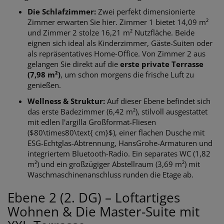
Die Schlafzimmer:
Zwei perfekt dimensionierte
Zimmer erwarten Sie hier. Zimmer 1 bietet 14,09 m²
und Zimmer 2 stolze 16,21 m² Nutzfläche. Beide
eignen sich ideal als Kinderzimmer, Gäste-Suiten oder
als repräsentatives Home-Office. Von Zimmer 2 aus
gelangen Sie direkt auf die
erste private Terrasse
(7,98 m²)
, um schon morgens die frische Luft zu
genießen.
Wellness & Struktur:
Auf dieser Ebene befindet sich
das erste Badezimmer (6,42 m²), stilvoll ausgestattet
mit edlen l'argilla Großformat-Fliesen
($80\times80\text{ cm}$), einer flachen Dusche mit
ESG-Echtglas-Abtrennung, HansGrohe-Armaturen und
integriertem Bluetooth-Radio. Ein separates WC (1,82
m²) und ein großzügiger Abstellraum (3,69 m²) mit
Waschmaschinenanschluss runden die Etage ab.
Ebene 2 (2. DG) – Loftartiges
Wohnen & Die Master-Suite mit