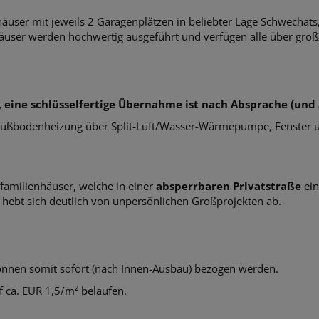
häuser mit jeweils 2 Garagenplätzen in beliebter Lage Schwechats
äuser werden hochwertig ausgeführt und verfügen alle über großz
 eine schlüsselfertige Übernahme ist nach Absprache (und A
Fußbodenheizung über Split-Luft/Wasser-Wärmepumpe, Fenster und
nfamilienhäuser, welche in einer
absperrbaren Privatstraße
ein
hebt sich deutlich von unpersönlichen Großprojekten ab.
 können somit sofort (nach Innen-Ausbau) bezogen werden.
f ca. EUR 1,5/m² belaufen.