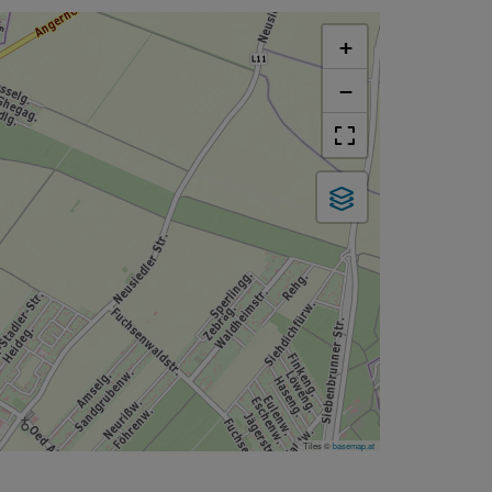
+
−
Tiles ©
basemap.at