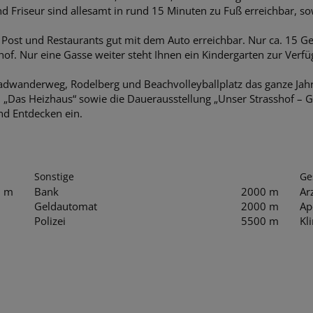
d Friseur sind allesamt in rund 15 Minuten zu Fuß erreichbar, sow
Post und Restaurants gut mit dem Auto erreichbar. Nur ca. 15 Ge
of. Nur eine Gasse weiter steht Ihnen ein Kindergarten zur Verfü
adwanderweg, Rodelberg und Beachvolleyballplatz das ganze Jahr 
as Heizhaus“ sowie die Dauerausstellung „Unser Strasshof – G
nd Entdecken ein.
Sonstige
Ge
0 m
Bank
2000 m
Ar
Geldautomat
2000 m
Ap
Polizei
5500 m
Kli