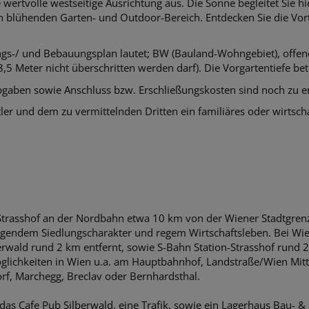
wertvolle westseitige Ausrichtung aus. Die Sonne begleitet Sie h
n blühenden Garten- und Outdoor-Bereich. Entdecken Sie die Vort
ngs-/ und Bebauungsplan lautet; BW (Bauland-Wohngebiet), offe
5 Meter nicht überschritten werden darf). Die Vorgartentiefe bet
aben sowie Anschluss bzw. Erschließungskosten sind noch zu en
er und dem zu vermittelnden Dritten ein familiäres oder wirtscha
Strasshof an der Nordbahn etwa 10 km von der Wiener Stadtgrenze
wiegendem Siedlungscharakter und regem Wirtschaftsleben. Bei W
erwald rund 2 km entfernt, sowie S-Bahn Station-Strasshof rund 
glichkeiten in Wien u.a. am Hauptbahnhof, Landstraße/Wien Mitte
f, Marchegg, Breclav oder Bernhardsthal.
, das Cafe Pub Silberwald, eine Trafik, sowie ein Lagerhaus Bau- 