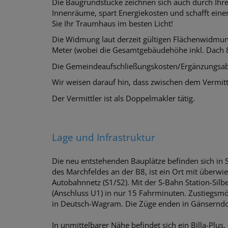
Die Baugrundstücke zeichnen sich auch durch Ihre 
Innenräume, spart Energiekosten und schafft eine
Sie Ihr Traumhaus im besten Licht!
Die Widmung laut derzeit gültigen Flächenwidmu
Meter (wobei die Gesamtgebäudehöhe inkl. Dach 8,
Die Gemeindeaufschließungskosten/Ergänzungsabg
Wir weisen darauf hin, dass zwischen dem Vermittl
Der Vermittler ist als Doppelmakler tätig.
Lage und Infrastruktur
Die neu entstehenden Bauplätze befinden sich in 
des Marchfeldes an der B8, ist ein Ort mit über
Autobahnnetz (S1/S2). Mit der S-Bahn Station-Silb
(Anschluss U1) in nur 15 Fahrminuten. Zustiegsmö
in Deutsch-Wagram. Die Züge enden in Gänserndor
In unmittelbarer Nähe befindet sich ein Billa-Plus